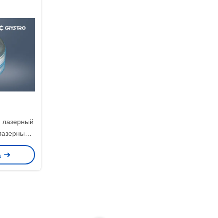
й лазерный
лазерный
е
а