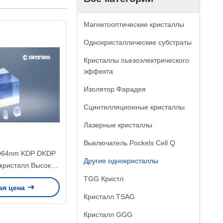
Магнитооптические кристаллы
Однокристаллические субстраты
Кристаллы пьезоэлектрического
эффекта
Изолятор Фарадея
Сцинтилляционные кристаллы
Лазерные кристаллы
Выключатель Pockels Cell Q
064nm KDP DKDP
Другие однокристаллы
кристалл Высокая
олочка
TGG Кристл
ая цена
Кристалл TSAG
Кристалл GGG