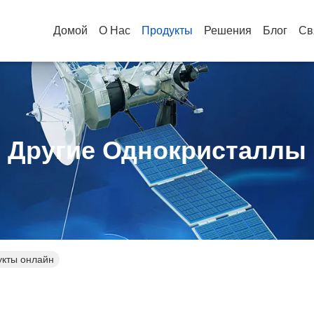
Домой
О Нас
Продукты
Решения
Блог
Св
Другие Однокристаллы
укты онлайн