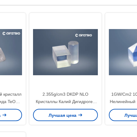
й кристалл
2.355g/cm3 DKDP NLO
1GW/Cm2 1
ида TeO2
Кристаллы Калий Дигидроген
Нелинейный 
ества
Фосфат Для Q Switch
об
а
Лучшая цена
Лучш