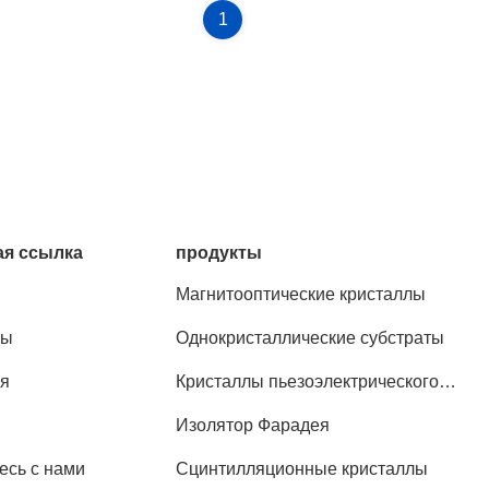
1
я ссылка
продукты
Магнитооптические кристаллы
ты
Однокристаллические субстраты
я
Кристаллы пьезоэлектрического
эффекта
Изолятор Фарадея
есь с нами
Сцинтилляционные кристаллы