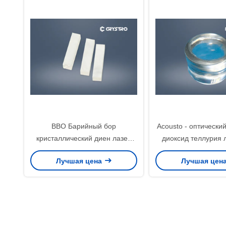
BBO Барийный бор
Acousto - оптически
кристаллический диен лазер
диоксид теллурия 
нелинейный BaB2O4 Широкая
TeO2 сырь
Лучшая цена
Лучшая цен
прозрачность