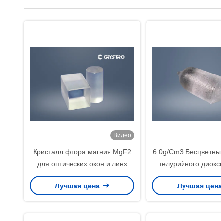
Видео
Кристалл фтора магния MgF2
6.0g/Cm3 Бесцветны
для оптических окон и линз
телурийного диокс
лазерного кач
Лучшая цена
Лучшая цен