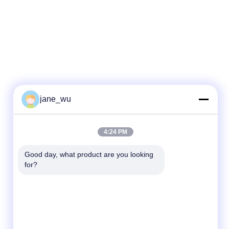
jane_wu
Быстрый контакт
4:24 PM
Телефон
86-0551-63840886
Good day, what product are you looking 
for?
Электронная почта
jane_wu@crystro.com
Адрес
№ 176, Юнер Роуд, Индустриальный парк
Юньхай Роуд, район Баохэ, город Хэфэй,