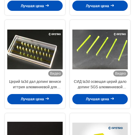
Лучшая цена
Лучшая цена
Видео
Видео
Церий Ia3d дал допинг венисе
СИД Ia3d освещая церий дало
иттрия алюминиевой для
допинг SGS алюминиевой
освещения СИД
венисы иттрия
Лучшая цена
Лучшая цена