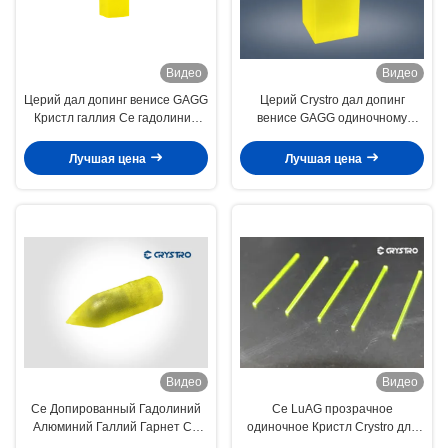
Видео
Видео
Церий дал допинг венисе GAGG
Церий Crystro дал допинг
Кристл галлия Ce гадолиния
венисе GAGG одиночному
алюминиевой
Кристл галлия Ce гадолиния
высококачественному
алюминиевой
Лучшая цена
Лучшая цена
Видео
Видео
Ce Допированный Гадолиний
Ce LuAG прозрачное
Алюминий Галлий Гарнет Ce
одиночное Кристл Crystro для
GAGG Однокристаллический
СИД освещая применение