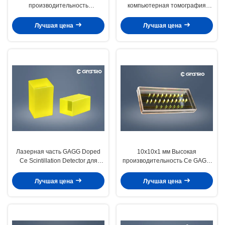
производительность
компьютерная томография
Gd3Al2Ga3O12 Ce GAGG
Спект высокая
однокристаллические
теплопроводность Гэгг
Лучшая цена
Лучшая цена
субстраты
кристалл
Лазерная часть GAGG Doped
10x10x1 мм Высокая
Ce Scintillation Detector для
производительность Ce GAGG
медицинской визуализации
Сцинтилляция одиночный
кристалл для обнаружения γ-
Лучшая цена
Лучшая цена
лучей