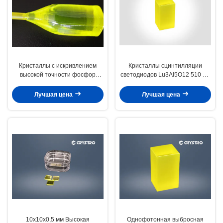
Кристаллы с искривлением
Кристаллы сцинтилляции
высокой точности фосфор
светодиодов Lu3Al5O12 510 мм
Ce:LuAG Кристаллы с высокой
Пик выбросов Время быстрого
световой отдачей
распада
Лучшая цена
Лучшая цена
10x10x0,5 мм Высокая
Однофотонная выбросная