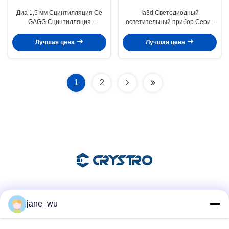
Диа 1,5 мм Сцинтилляция Ce
Ia3d Светодиодный
GAGG Сцинтилляция
осветительный прибор Серий
Однокристаллический
Допированный Иттрий
Стержень
Алюминиевый Граннет
Лучшая цена
Лучшая цена
1
2
Социальные сети
jane_wu