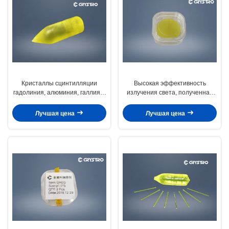
Кристаллы сцинтилляции
Высокая эффективность
гадолиния, алюминия, галлия и
излучения света, полученная
граната
из кристаллов сцинтилляции
Gd3Al2Ga3O12 Ce GAGG Ce
Лучшая цена
Лучшая цена