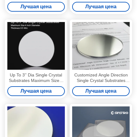
Gd3Al2Ga3O12 Ce GAGG
Garnet 0.5 Mm Thickness
Лучшая цена
Лучшая цена
однокристаллические
субстраты
Up To 3'' Dia Single Crystal
Customized Angle Direction
Substrates Maximum Size 4
Single Crystal Substrates
Inch Diameter Thickness 0.5
with Maximum Size of 4 Inch
Лучшая цена
Лучшая цена
Mm
Diameter and Test Report
Provided