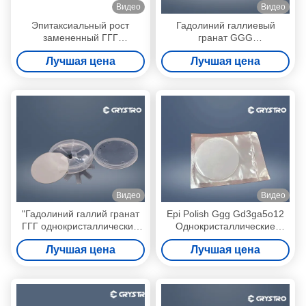
Видео
Видео
Эпитаксиальный рост
Гадолиний галлиевый
замененный ГГГ
гранат GGG
однокристаллические
однокристаллический
Лучшая цена
Лучшая цена
субстраты
субстрат для YIG и BIG-
пленки
Видео
Видео
"Гадолиний галлий гранат
Epi Polish Ggg Gd3ga5o12
ГГГ однокристаллические
Однокристаллические
субстраты
субстраты с низкой
Лучшая цена
Лучшая цена
оптической потерей