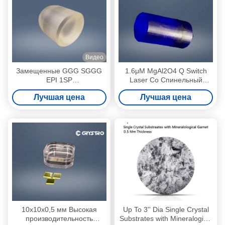
Видео
Замещенные GGG SGGG
1.6μM MgAl2O4 Q Switch
EPI 1SP
Laser Co Спинельный
однокристаллические
однокристаллический
Лучшая цена
Лучшая цена
субстраты
субстрат
10x10x0,5 мм Высокая
Up To 3'' Dia Single Crystal
производительность
Substrates with Mineralogical