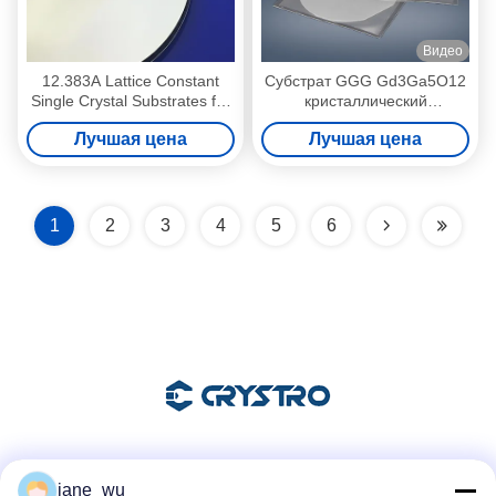
Видео
12.383A Lattice Constant
Субстрат GGG Gd3Ga5O12
Single Crystal Substrates for
кристаллический
Cubic/Round Applications Up
материальный одиночного
Лучшая цена
Лучшая цена
To 3'' Dia
Кристл
1
2
3
4
5
6
Социальные сети
jane_wu