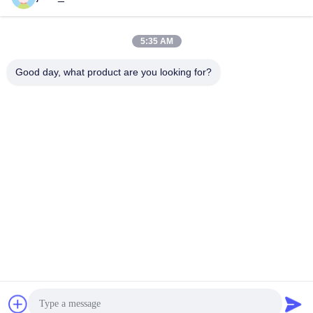
5:35 AM
Быстрый контакт
Good day, what product are you looking for?
Телефон
86-0551-63840886
Электронная почта
jane_wu@crystro.com
Адрес
№ 176, Юнер Роуд, Индустриальный парк Юньхай Роуд,
район Баохэ, город Хэфэй, провинция Аньхой
Политика конфиденциальности
|
Карта сайта
Китай хорошо. Качество Магнитооптические кристаллы
Доставщик. 2018-2026 ANHUI CRYSTRO CRYSTAL MATERIALS
Co., Ltd. Все. Все права защищены.