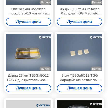
Видео
Видео
Оптический изолятор
35 дБ 7,13 г/см3 Ротатор
плоскость λ/10 магнитный
Фарадея TGG Magneto
датчик TGG кристалл
Optical Crystals
Лучшая цена
Лучшая цена
Видео
Видео
Длина 25 мм TB3Ga5O12
5 мм TB3Ga5O12 TGG
TGG Однокристаллический
Фарадейские оптические
для изолятора Фарадея
магнитооптические
Лучшая цена
Лучшая цена
кристаллы