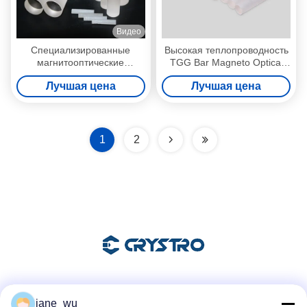
Видео
Специализированные
Высокая теплопроводность
магнитооптические
TGG Bar Magneto Optical
материалы TGG для
Crystals
Лучшая цена
Лучшая цена
изоляторных устройств
1
2
Социальные сети
jane_wu