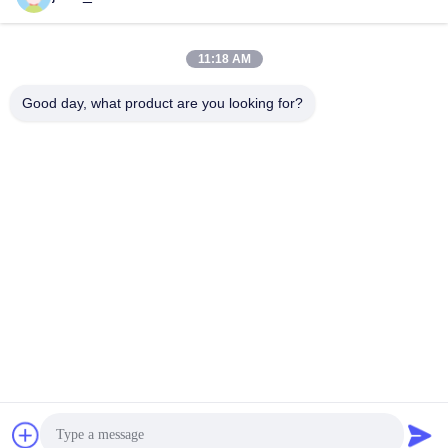
11:18 AM
Быстрый контакт
Good day, what product are you looking for?
Телефон
86-0551-63840886
Электронная почта
jane_wu@crystro.com
Адрес
№ 176, Юнер Роуд, Индустриальный парк Юньхай Роуд,
район Баохэ, город Хэфэй, провинция Аньхой
Политика конфиденциальности
|
Карта сайта
Китай хорошо. Качество Магнитооптические кристаллы
Доставщик. 2018-2026 ANHUI CRYSTRO CRYSTAL MATERIALS
Co., Ltd. Все. Все права защищены.