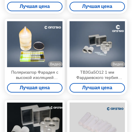
кристаллы для изоляторных
Лучшая цена
Лучшая цена
устройств
Видео
Видео
Поляризатор Фарадея с
TB3Ga5O12 1 мм
высокой изоляцией
Фардаевского тербия
магнитооптические
галлиевого граната TGG
Лучшая цена
Лучшая цена
однокристаллы TGG
кристалл