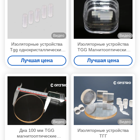
Видео
Видео
Изоляторные устройства
Изоляторные устройства
Tgg однокристаллический
TGG Магнитооптические
диаметр 3 дюйма
материалы на заказ
Лучшая цена
Лучшая цена
Видео
Видео
Диа 100 мм TGG
Изоляторные устройства
магнитооптические
ТГГ