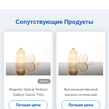
Сопутствующие Продукты
Видео
Magneto Optical Terbium
Высококачественный
Gallium Garne TGG
магнито-оптический
Однокристаллический
кристалл TGG TSAG,
Лучшая цена
Лучшая цена
галлиевый гранат тербия