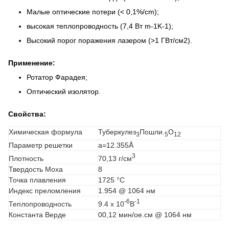
Малые оптические потери (< 0,1%/cm);
высокая теплопроводность (7,4 Вт m-1K-1);
Высокий порог поражения лазером (>1 ГВт/см2).
Применение:
Ротатор Фарадея;
Оптический изолятор.
Свойства:
Химическая формула
Туберкулез
Пошли.
О
3
5
12
Параметр решетки
a=12.355Å
3
70,13 г/см
Плотность
Твердость Моха
8
Точка плавления
1725 °C
Индекс преломления
1.954 @ 1064 нм
-6
-1
9.4 х 10
В
Теплопроводность
Константа Верде
00,12 мин/ое.см @ 1064 нм