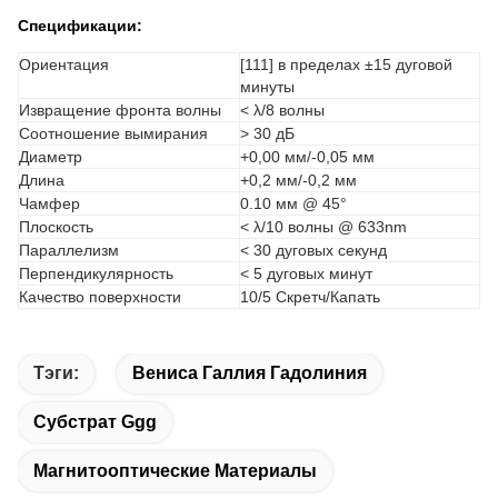
Спецификации:
Ориентация
[111] в пределах ±15 дуговой
минуты
Извращение фронта волны
< λ/8 волны
Соотношение вымирания
> 30 дБ
Диаметр
+0,00 мм/-0,05 мм
Длина
+0,2 мм/-0,2 мм
Чамфер
0.10 мм @ 45°
Плоскость
< λ/10 волны @ 633nm
Параллелизм
< 30 дуговых секунд
Перпендикулярность
< 5 дуговых минут
Качество поверхности
10/5 Скретч/Капать
Тэги:
Вениса Галлия Гадолиния
Субстрат Ggg
Магнитооптические Материалы