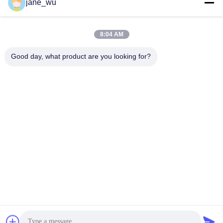
Социальные сети
jane_wu
8:04 AM
Быстрый контакт
Good day, what product are you looking for?
Телефон
86-0551-63840886
Электронная почта
jane_wu@crystro.com
Адрес
№ 176, Юнер Роуд, Индустриальный парк Юньхай Роуд,
район Баохэ, город Хэфэй, провинция Аньхой
Политика конфиденциальности
|
Карта сайта
Китай хорошо. Качество Магнитооптические кристаллы
Доставщик. 2018-2026 ANHUI CRYSTRO CRYSTAL MATERIALS