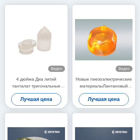
Видео
Видео
4 дюйма Диа литий
Новые пиезоэлектрические
танталат тригональные
материалыЛантановый
кристаллические пластины
силикат галлия известный
Лучшая цена
Лучшая цена
LiTaO3 для E-O устройств
как кристалл лангасита