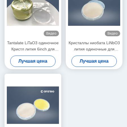
Видео
Видео
Tantalate LiTaO3 одиночное
Кристаллы ниобата LiNbO3
Кристл лития 6inch для
лития одиночные для
фильтров ПИЛЫ
амортизаторов и
Лучшая цена
Лучшая цена
циркуляторов волокна
оптически