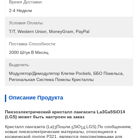
Время Доставки:
2-4 Недели
Условия Оплаты:
T/T, Western Union, MoneyGram, PayPal
Поставка Способности:
2000 Штук В Месяц
Выделить:
Модулятор/демодулятор Клетки Pockels
, 
ББО Покельса
, 
Ригональная Система Покелы Кристаллы
Описание Продукта
Пиезоэлектрический кристалл лангасита La3Ga5SiO14
(LGS) может быть настроен на заказ
Кристалл лангазита (La)
Пошли.
SiO
,LGS),
По сообщениям,
3
5
14
новые пиезоэлектрические материалы, относящиеся к
космической группе P321, являются перспективными для