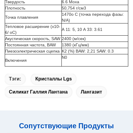
Твердость
6.6 Моха
Плотность
50,754 г/см3
1470o C (точка перехода фазы:
Точка плавления
N/A)
Тепловое расширение (x10-
А 11: 5, 10 А 33: 3.61
6/ oC)
Акустическая скорость, SAW
2400 (м/сек)
Постоянная частота, BAW
1380 (кГц/мм)
Пиезоэлектрическая сцепка
K2 (%) BAW: 2,21 SAW: 0.3
N0
Включения
Тэги:
Кристаллы Lgs
Силикат Галлия Лантана
Лангазит
Сопутствующие Продукты