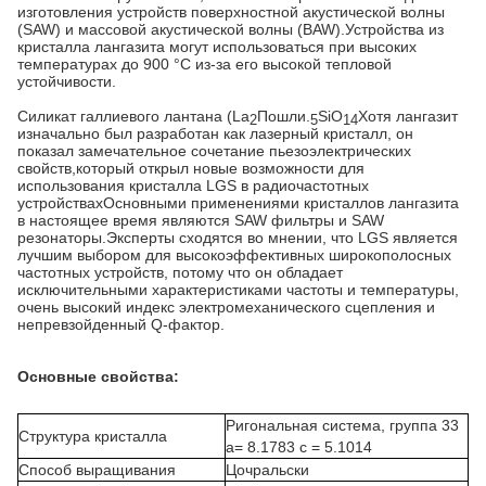
изготовления устройств поверхностной акустической волны
(SAW) и массовой акустической волны (BAW).Устройства из
кристалла лангазита могут использоваться при высоких
температурах до 900 °C из-за его высокой тепловой
устойчивости.
Силикат галлиевого лантана (La
Пошли.
SiO
Хотя лангазит
2
5
14
изначально был разработан как лазерный кристалл, он
показал замечательное сочетание пьезоэлектрических
свойств,который открыл новые возможности для
использования кристалла LGS в радиочастотных
устройствахОсновными применениями кристаллов лангазита
в настоящее время являются SAW фильтры и SAW
резонаторы.Эксперты сходятся во мнении, что LGS является
лучшим выбором для высокоэффективных широкополосных
частотных устройств, потому что он обладает
исключительными характеристиками частоты и температуры,
очень высокий индекс электромеханического сцепления и
непревзойденный Q-фактор.
Основные свойства:
Ригональная система, группа 33
Структура кристалла
a= 8.1783 c = 5.1014
Способ выращивания
Цочральски