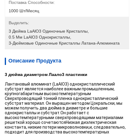
Поставка Способности:
1000 Шт/месяц
Выделить:
3 Дюйма LaAlO3 Одиночные Кристаллы
, 
0.5 Мм LaAlO3 Однокристаллы
, 
3-Дюймовые Одиночные Кристаллы Латана-Алюмината
Описание Продукта
3 дюйма диаметром Лаало3 пластинки
Лантановый алюминат (LaAlO3) однокристаллический 
субстрат является наиболее важным промышленным, 
крупногабаритным высокотемпературным
Сверхпроводящий тонкий пленка однокристаллический 
субстрат материал. Он выращен методом Цокральски, мы 
можем получить два дюйма в диаметре и большие 
однокристаллы и субстрат.Он работает с 
высокотемпературными сверхпроводящими материалами 
решеткой хорошо сочетаютсяНизкая диэлектрическая 
константа, низкие потери микроволновки,и, следовательно, 
подходит для производства высокотемпературных 