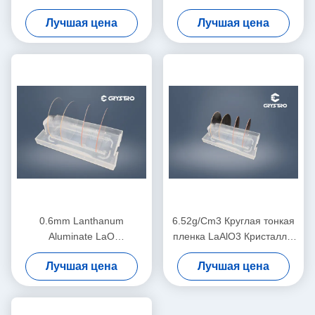
Laalo3 алюмината лантана
субстрат
Лучшая цена
Лучшая цена
субстрата низкой оптически
однокристаллический LaO
0.6mm Lanthanum
6.52g/Cm3 Круглая тонкая
Aluminate LaO
пленка LaAlO3 Кристаллы
однокристаллическая
вафры Двухсторонняя
Лучшая цена
Лучшая цена
пластинка для электронных
полировка
устройств