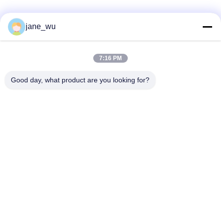
Социальные сети
jane_wu
7:16 PM
Быстрый контакт
Good day, what product are you looking for?
Телефон
86-0551-63840886
Электронная почта
jane_wu@crystro.com
Адрес
№ 176, Юнер Роуд, Индустриальный парк Юньхай Роуд,
район Баохэ, город Хэфэй, провинция Аньхой
Политика конфиденциальности
|
Карта сайта