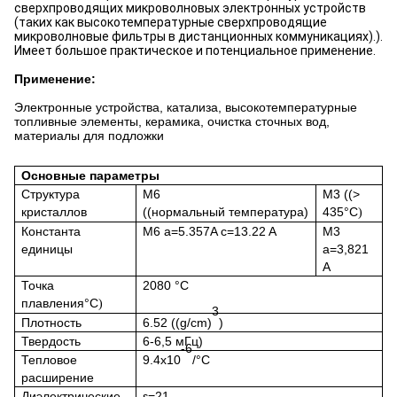
сверхпроводящих микроволновых электронных устройств 
(таких как высокотемпературные сверхпроводящие 
микроволновые фильтры в дистанционных коммуникациях).). 
Имеет большое практическое и потенциальное применение.
Применение:
Электронные устройства, катализа, высокотемпературные
топливные элементы, керамика, очистка сточных вод,
материалы для подложки
Основные параметры
Структура
M6
M3 ((>
кристаллов
((нормальный
температура)
435°C
)
Константа
M6 a=5.357A c=13.22 A
M3
единицы
a=3,821
A
Точка
2080
°C
плавления
°C
)
3
Плотность
6.52 ((g/cm)
)
Твердость
6-6,5 мГц)
-6
Тепловое
9.4х10
/°C
расширение
Диэлектрические
ε=21