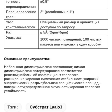
точность
±0,5°
перенаправления
Перенаправление
2° ((особенный в 1°)
края:
Угол
Специальный размер и ориентация
кристаллического
доступны по запросу
Ра:
≤ 5Å ((5μm×5μm)
Упаковка
1000 чистых помещений, 100 чистых
пакетов или упаковки в одну коробку
Основные преимущества:
Небольшая диэлектрическая постоянная; низкая
диэлектрическая потеря;хорошее соответствие
решетки;небольшой коэффициент теплового
расширения;хорошая химическая стабильность;широкий
энергетический разрыв;большая специфическая площадь
поверхности;определенная активность;хорошая тепловая
устойчивость
Тэги:
Субстрат Laalo3