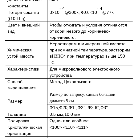
константы
- 4
- 4
Потеря секанта
3×10
@300k, ¢0.6×10
@77k
((10 ГГц)
Цвет и внешний
Чтобы отжигать и условия отличаются
вид
от коричневого до коричнево-
коричневого.
Нерастворим в минеральной кислоте
Химическая
при комнатной температуре,растворим
устойчивость
в
3
4 при температурах выше 150
H
ПО
°C
Характеристики
Для микроволнового электронного
устройства
Способ
Метод Цохральского
выращивания
Размер по запросу, самый большой
Размер
диаметр 5 см
Ф15
Ф20
Ф1′′
Ф2′′,
Ф2.6′′
Ф
′′
,
,
,
,
3
Толщина
0.5 мм,10,0 мм
Полировка
Одно- или двойное
Кристаллическая
<100> <110> <111>
ориентация