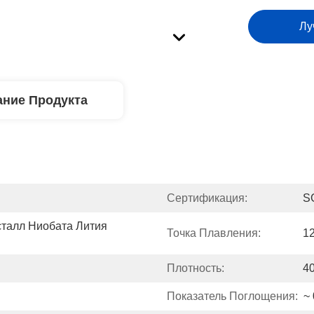
Лу
ние Продукта
Сертификация:
S
талл Ниобата Лития 
Точка Плавления:
1
Плотность:
4
Показатель Поглощения:
~