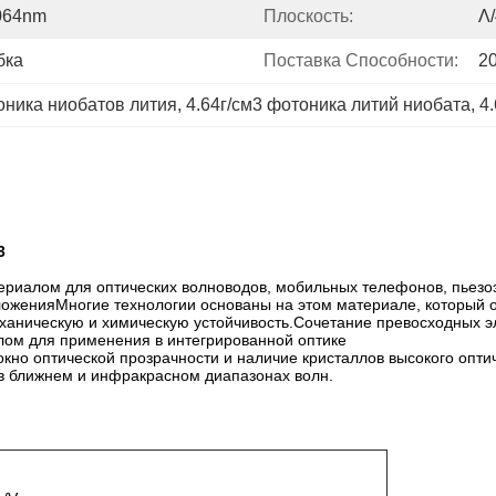
064nm
Плоскость:
Λ
бка
Поставка Способности:
2
оника ниобатов лития
, 
4.64г/см3 фотоника литий ниобата
, 
4
3
ериалом для оптических волноводов, мобильных телефонов, пьезо
оженияМногие технологии основаны на этом материале, который о
ханическую и химическую устойчивость.Сочетание превосходных эл
лом для применения в интегрированной оптике
но оптической прозрачности и наличие кристаллов высокого оптиче
в ближнем и инфракрасном диапазонах волн.