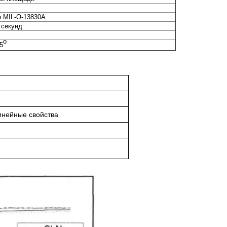
о MIL-O-13830A
 секунд
o
.5
инейные свойства