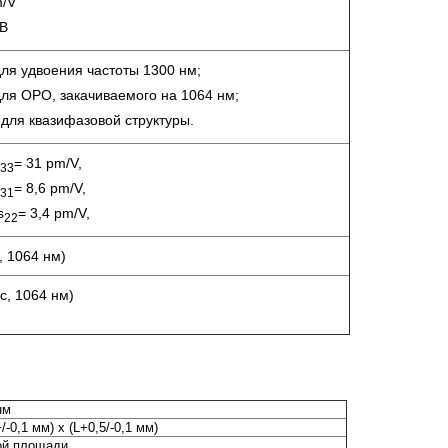
m/V
/В
для удвоения частоты 1300 нм;
для OPO, закачиваемого на 1064 нм;
 для квазифазовой структуры.
= 31 pm/V,
33
= 8,6 pm/V,
31
s
= 3,4 pm/V,
22
, 1064 нм)
нс, 1064 нм)
нм
/-0,1 мм) x (L+0,5/-0,1 мм)
ой площади