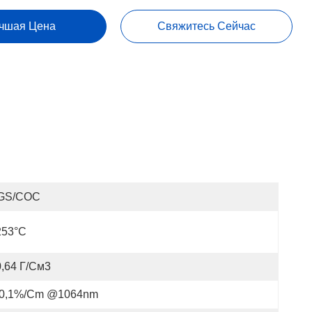
чшая Цена
Свяжитесь Сейчас
GS/COC
253°C
0,64 Г/см3
 0,1%/cm @1064nm