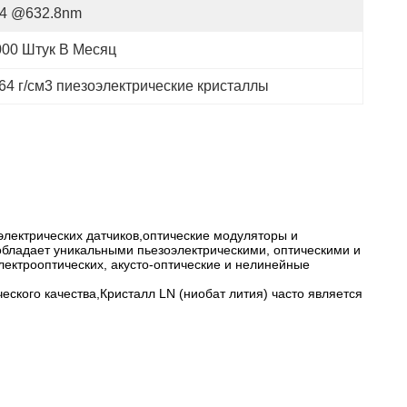
/4 @632.8nm
000 Штук В Месяц
.64 г/см3 пиезоэлектрические кристаллы
электрических датчиков,оптические модуляторы и
бладает уникальными пьезоэлектрическими, оптическими и
ектрооптических, акусто-оптические и нелинейные
ского качества,Кристалл LN (ниобат лития) часто является