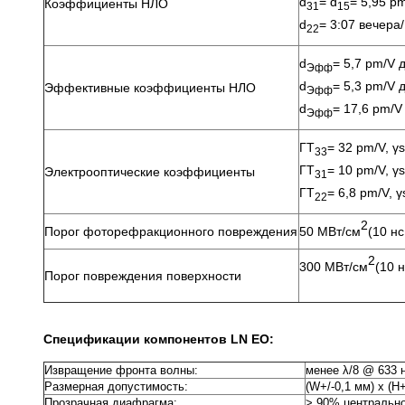
d
= d
= 5,95 p
Коэффициенты НЛО
31
15
d
= 3:07 вечера
22
d
= 5,7 pm/V 
Эфф
d
= 5,3 pm/V 
Эффективные коэффициенты НЛО
Эфф
d
= 17,6 pm/V
Эфф
ГТ
= 32 pm/V, γs
33
ГТ
= 10 pm/V, γs
Электрооптические коэффициенты
31
ГТ
= 6,8 pm/V, γ
22
2
Порог фоторефракционного повреждения
50 МВт/см
(10 нс
2
300 МВт/см
(10 
Порог повреждения поверхности
Спецификации компонентов LN EO:
Извращение фронта волны:
менее λ/8 @ 633 
Размерная допустимость:
(W+/-0,1 мм) x (H+
Прозрачная диафрагма:
> 90% центральн