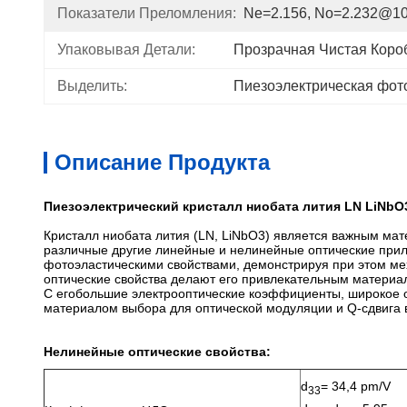
Показатели Преломления:
Ne=2.156, No=2.232@1
Упаковывая Детали:
Прозрачная Чистая Коро
Выделить:
Пиезоэлектрическая фот
Описание Продукта
Пиезоэлектрический кристалл ниобата лития LN LiNbO
Кристалл ниобата лития (LN, LiNbO3) является важным мат
различные другие линейные и нелинейные оптические прил
фотоэластическими свойствами, демонстрируя при этом ме
оптические свойства делают его привлекательным материа
С его
большие электрооптические коэффициенты, широкое ок
материалом выбора для оптической модуляции и Q-сдвига 
Нелинейные оптические свойства:
d
= 34,4 pm/V
33