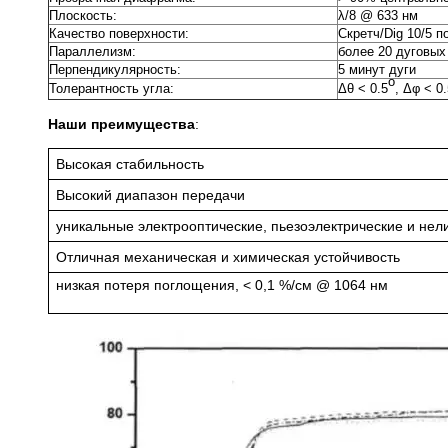
Плоскость:
λ/8 @ 633 нм
Качество поверхности:
Скретч/Dig 10/5 п
Параллелизм:
более 20 дуговых
Перпендикулярность:
5 минут дуги
o
Толерантность угла:
Δθ < 0.5
, Δφ < 0
Наши преимущества
:
Высокая стабильность
Высокий диапазон передачи
уникальные электрооптические, пьезоэлектрические и нел
Отличная механическая и химическая устойчивость
низкая потеря поглощения, < 0,1 %/см @ 1064 нм