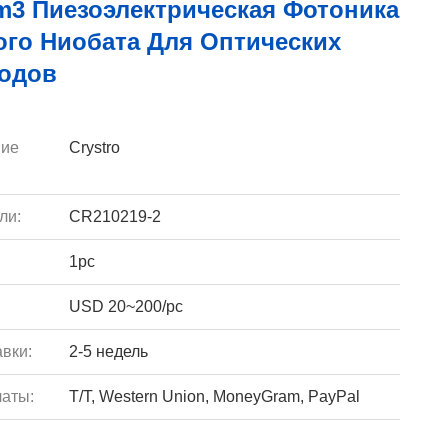
m3 Пиезоэлектрическая Фотоника
ого Ниобата Для Оптических
одов
ие
Crystro
ли:
CR210219-2
1pc
USD 20~200/pc
вки:
2-5 недель
аты:
T/T, Western Union, MoneyGram, PayPal