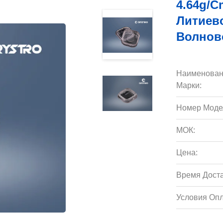
4.64g/C
Литиев
Волнов
Наименован
Марки:
Номер Моде
МОК:
Цена:
Время Доста
Условия Опл