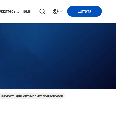
яжитесь С Нами
Цитата
 ниобата для оптических волноводов