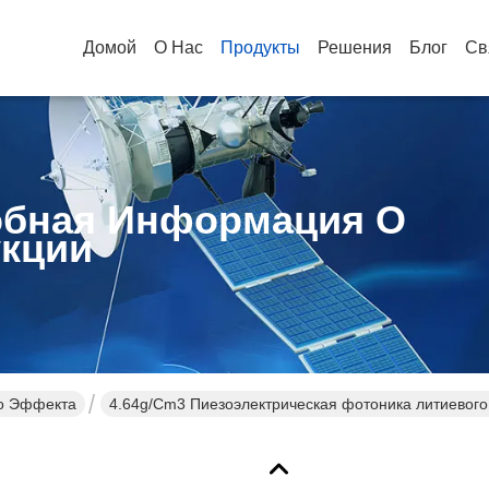
Домой
О Нас
Продукты
Решения
Блог
Св
бная Информация О
кции
го Эффекта
4.64g/Cm3 Пиезоэлектрическая фотоника литиевого