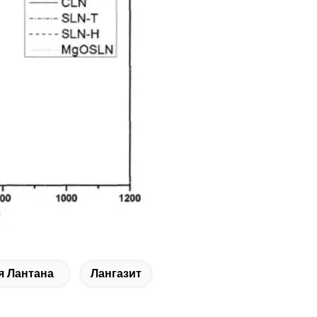
я Лантана
Лангазит