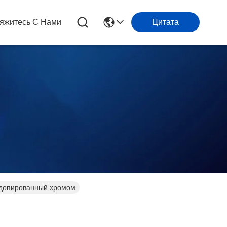
яжитесь С Нами
Цитата
 допированный хромом