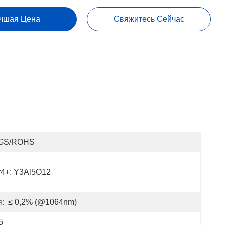
чшая Цена
Свяжитесь Сейчас
GS/ROHS
r4+: Y3Al5O12
:
≤ 0,2% (@1064nm)
5