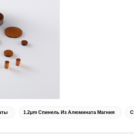
аты
1.2μm Спинель Из Алюмината Магния
С