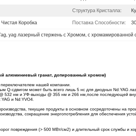
Структура Кристалла:
К
 Чистая Коробка
Поставка Способности:
3
Yag
, 
yag лазерный стержень с Хромом
, 
с хромамированной 
вый алюминиевый гранат, допированный хромом)
м переключателем нашей компании.
ным Q-сдвигом может быть всего лишь 5 нс для диодных Nd:YAG ла
@ 532 нм и УФ-выходы @ 355 нм и 266 нм,после последующей вну
d:YAG и Nd:YVO4.
производства, текущие продукты в основном сосредоточены на п
изводства, сокращение энергопотребления для обеспечения устой
порог повреждения (> 500 МВт/см2) и длительный срок службы и х