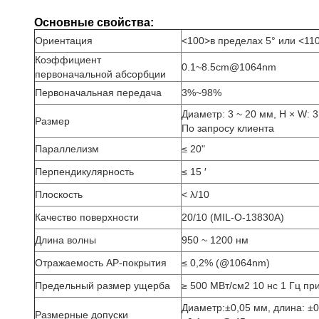
Основные свойства:
Ориентация
<100>в пределах 5° или <11
Коэффициент
0.1~8.5cm@1064nm
первоначальной абсорбции
Первоначальная передача
3%~98%
Диаметр: 3 ~ 20 мм, H × W: 3
Размер
По запросу клиента
Параллелизм
≤ 20"
Перпендикулярность
≤ 15 ′
Плоскость
< λ/10
Качество поверхности
20/10 (MIL-O-13830A)
Длина волны
950 ~ 1200 нм
Отражаемость АР-покрытия
≤ 0,2% (@1064nm)
Предельный размер ущерба
≥ 500 МВт/см2 10 нс 1 Гц пр
Диаметр:±0,05 мм, длина: ±
Размерные допуски