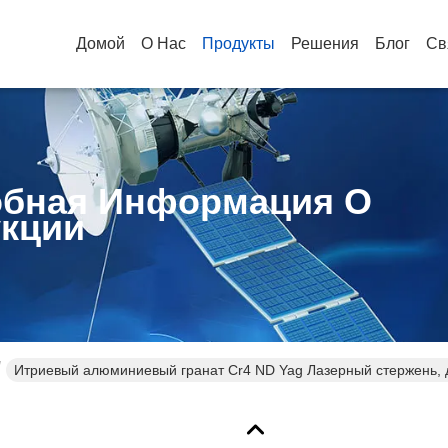
Домой
О Нас
Продукты
Решения
Блог
Св
бная Информация О
кции
Итриевый алюминиевый гранат Cr4 ND Yag Лазерный стержень,