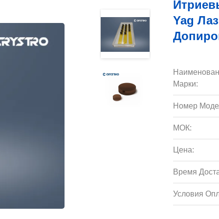
Итриев
Yag Ла
Допиро
Наименован
Марки:
Номер Моде
МОК:
Цена:
Время Доста
Условия Опл