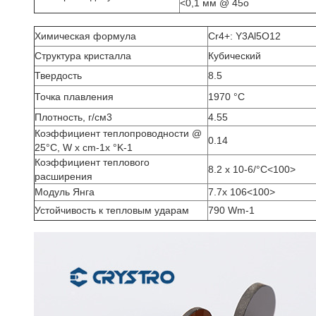
<0,1 мм @ 45o
Химическая формула
Cr4+: Y3Al5O12
Структура кристалла
Кубический
Твердость
8.5
Точка плавления
1970 °C
Плотность, г/см3
4.55
Коэффициент теплопроводности @
0.14
25°C, W x cm-1x °K-1
Коэффициент теплового
8.2 х 10-6/
°C
<100>
расширения
Модуль Янга
7.7x 106<100>
Устойчивость к тепловым ударам
790 Wm-1