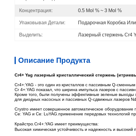
Концентрация:
0.5 Mol % ~ 3 Mol %
Упаковывая Детали:
Подарочная Коробка Или
Выделить:
Лазерный стержень Cr4 
Описание Продукта
Cr4+ Yag лазерный кристаллический стержень (итрие
Cr4+:YAG - это один из кристаллов с пассивным Q-сменны
Cr 4+:YAG показал, что ширина импульса лазеров с пассив
Кроме того, были получены эффективные зеленые выходы 
для диодных насосных и пассивных Q-сдвижных лазеров N
Crystro имеет совершенное автоматическое оборудование 
Ce: YAG и Ce: LuYAG.применение передовых технологий про
Крайстро.
Cr4+:YAG имеет преимущества:
Высокая химическая устойчивость и надежность и высокий 