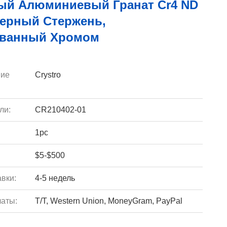
ый Алюминиевый Гранат Cr4 ND
зерный Стержень,
ванный Хромом
ие
Crystro
ли:
CR210402-01
1pc
$5-$500
вки:
4-5 недель
аты:
T/T, Western Union, MoneyGram, PayPal