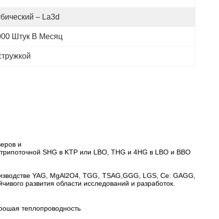
убический – La3d
000 Штук В Месяц
стружкой
зеров и
трипоточной SHG в KTP или LBO, THG и 4HG в LBO и BBO
роизводстве YAG, MgAl2O4, TGG, TSAG,GGG, LGS, Ce: GAGG,
чивого развития области исследований и разработок.
орошая теплопроводность