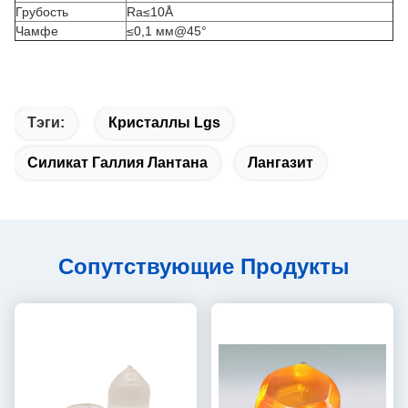
Грубость
Ra≤10Å
Чамфе
≤0,1 мм@45°
Тэги:
Кристаллы Lgs
Силикат Галлия Лантана
Лангазит
Сопутствующие Продукты