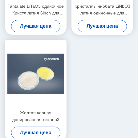
Tantalate LiTaO3 одиночное
Кристаллы ниобата LiNbO3
Кристл лития 6inch для
лития одиночные для
фильтров ПИЛЫ
амортизаторов и
Лучшая цена
Лучшая цена
циркуляторов волокна
оптически
Желтая черная
допированная литаоо3
вольфра для
Лучшая цена
фоторефракции