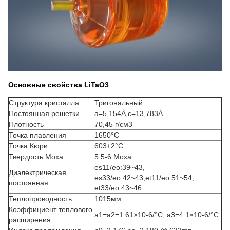
Основные свойства LiTaO3
:
Структура кристалла
Тригональный
Постоянная решетки
a=5,154Å,c=13,783Å
Плотность
70,45 г/см3
Точка плавления
1650
°C
Точка Кюри
603±2
°C
Твердость Моха
5.5-6 Моха
es11/eo:39~43,
Диэлектрическая
es33/eo:42~43
;
et11/eo:51~54,
постоянная
et33/eo:43~46
Теплопроводность
1015мм
Коэффициент теплового
a1=a2=1.61×10-6/
°C
, a3=4.1×10-6/
°C
расширения