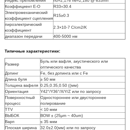
Индекс преломления
n0=2,176 ne=2,180 @ 633mn
Коэффициент E-O
R33=30.4
Электромеханический
R15≥0.3
коэффициент сцепления
пироэлектрический
2.3×10-7 C/cm2/K
коэффициент
диапазон передачи
400-5000 нм
Типичные характеристики:
Буль или вафля, акустического или
Размер
оптического качества
Допинг
Fe, без допинга или с Fe
Длина буля
≥ 50 мм
Толщина вафеля
0.25
,
0.35
,
0.50 ((мм)
Ориентация
Y42°/Y36°/X/Y/Z или по запросу
Поверхностный
Одностороннее или двустороннее
процесс
полирование
TTV
< 10 мкм
ВЫБОК
BOW ± (25μm ~ 40um)
Варп
≤ 35 мкм
Плоская ширина
32.0±2.0
(
мм) или по запросу