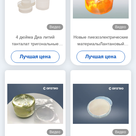
Видео
Видео
4 дюйма Диа литий
Новые пиезоэлектрические
танталат тригональные
материалыЛантановый
кристаллические пластины
силикат галлия известный
Лучшая цена
Лучшая цена
LiTaO3 для E-O устройств
как кристалл лангасита
Видео
Видео