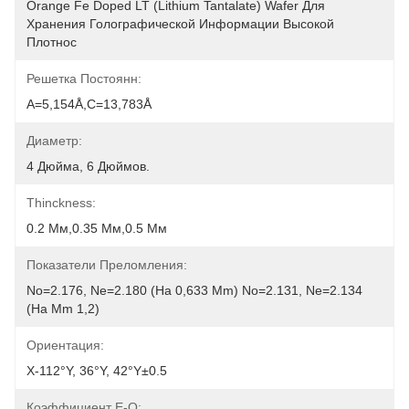
Orange Fe Doped LT (Lithium Tantalate) Wafer Для 
Хранения Голографической Информации Высокой 
Плотнос
Решетка Постоянн:
A=5,154Å,c=13,783Å
Диаметр:
4 Дюйма, 6 Дюймов.
Thinckness:
0.2 Мм,0.35 Мм,0.5 Мм
Показатели Преломления:
No=2.176, Ne=2.180 (на 0,633 Μm) No=2.131, Ne=2.134 
(на Μm 1,2)
Ориентация:
X-112°Y, 36°Y, 42°Y±0.5
Коэффициент E-O: