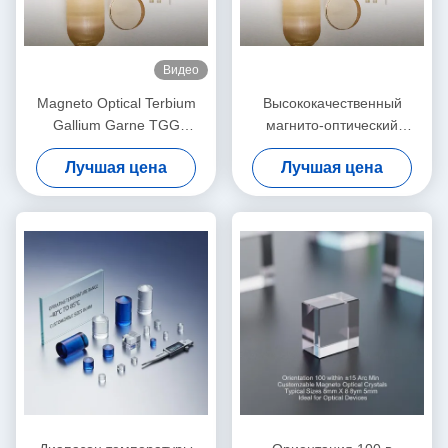
Видео
Magneto Optical Terbium
Высококачественный
Gallium Garne TGG
магнито-оптический
Однокристаллический
кристалл TGG TSAG,
Лучшая цена
Лучшая цена
галлиевый гранат тербия
для изоляторов и
ротаторов Фарадея,
передача 400 ‰ 1100 нм