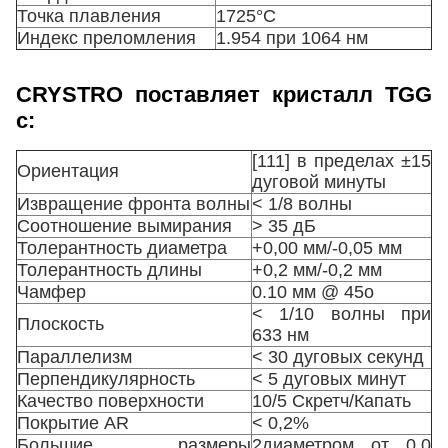
Точка плавления
1725°С
Индекс преломления
1.954 при 1064 нм
CRYSTRO поставляет кристалл TGG
с:
[111] в пределах ±15
Ориентация
дуговой минуты
Извращение фронта волны
< 1/8 волны
Соотношение вымирания
> 35 дБ
Толерантность диаметра
+0,00 мм/-0,05 мм
Толерантность длины
+0,2 мм/-0,2 мм
Чамфер
0.10 мм @ 45o
< 1/10 волны при
Плоскость
633 нм
Параллелизм
< 30 дуговых секунд
Перпендикулярность
< 5 дуговых минут
Качество поверхности
10/5 Скретч/Капать
Покрытие AR
< 0,2%
Большие размеры
2диаметром от 0,0