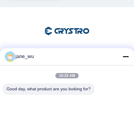
Моха 8 балла 0 идеально
подходят для лазерных
систем
Социальные сети
jane_wu
10:25 AM
Быстрый контакт
Good day, what product are you looking for?
Телефон
86-0551-63840886
Электронная почта
jane_wu@crystro.com