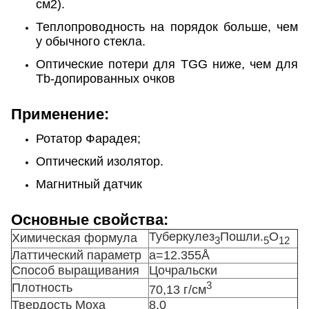
см2).
Теплопроводность на порядок больше, чем
у обычного стекла.
Оптические потери для TGG ниже, чем для
Tb-допированных очков
Применение:
Ротатор Фарадея;
Оптический изолятор.
Магнитный датчик
Основные свойства:
Туберкулез
Пошли.
О
Химическая формула
3
5
12
Латтический параметр
a=12.355Å
Способ выращивания
Цочральски
3
Плотность
70,13 г/см
Твердость Моха
8.0