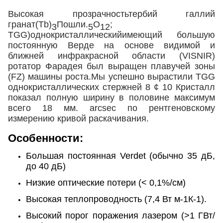
Высокая прозрачность
тербий
галлий
гранат
(Tb)
Пошли.
О
;
3
5
12
TGG)
однокристаллический
имеющий большую
постоянную Верде на основе видимой и
ближней инфракрасной области (VISNIR)
ротатор Фарадея был выращен плавучей зоны
(FZ) машины роста.Мы успешно вырастили TGG
однокристаллических стержней 8 ¢ 10
Кристалл
показал полную ширину в половине максимум
всего 18 мм.
arcsec по рентгеновскому
измерению кривой раскачивания.
Особенности:
Большая постоянная Verdet (обычно 35 дБ,
до 40 дБ)
Низкие оптические потери (< 0,1%/см)
Высокая теплопроводность (7,4 Вт м-1К-1).
Высокий порог поражения лазером (>1 ГВт/