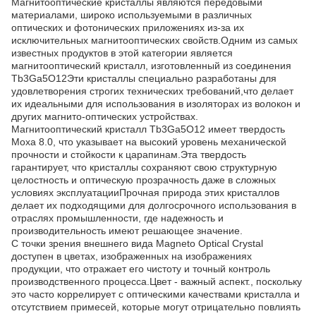
Магнитооптические кристаллы являются передовыми
материалами, широко используемыми в различных
оптических и фотонических приложениях из-за их
исключительных магнитооптических свойств.Одним из самых
известных продуктов в этой категории является
магнитооптический кристалл, изготовленный из соединения
Tb3Ga5O12Эти кристаллы специально разработаны для
удовлетворения строгих технических требований,что делает
их идеальными для использования в изоляторах из волокон и
других магнито-оптических устройствах.
Магнитооптический кристалл Tb3Ga5O12 имеет твердость
Моха 8.0, что указывает на высокий уровень механической
прочности и стойкости к царапинам.Эта твердость
гарантирует, что кристаллы сохраняют свою структурную
целостность и оптическую прозрачность даже в сложных
условиях эксплуатацииПрочная природа этих кристаллов
делает их подходящими для долгосрочного использования в
отраслях промышленности, где надежность и
производительность имеют решающее значение.
С точки зрения внешнего вида Magneto Optical Crystal
доступен в цветах, изображенных на изображениях
продукции, что отражает его чистоту и точный контроль
производственного процесса.Цвет - важный аспект., поскольку
это часто коррелирует с оптическими качествами кристалла и
отсутствием примесей, которые могут отрицательно повлиять