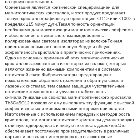
на производительность.
Ориентация является критической спецификацией для
магнитооптических кристаллов, и этот продукт предлагает
точную кристаллографическую ориентацию <111> или <100> в
пределах ±15 минут дуги.Такая точность ориентации
необходима для максимизации магнитооптических эффектов
и обеспечения оптимального взаимодействия с
поляризованным светом в изоляторах из волоконТочная
ориентация повышает постоянную Верде и общую
эффективность кристалла в практических приложениях.
Одно из основных применений этих магнитно-оптических
кристаллов заключается в изоляторах из волокон, которые
являются жизненно важными компонентами в системах
оптической связи.Фиброизоляторы предотвращают
нежелательные обратные отражения и обратную связь в
лазерных системах, тем самым защищая чувствительные
оптические компоненты и улучшая стабильность
сигнала.Уникальные свойства магнитооптического кристалла
Tb3Ga5O12 позволяют ему выполнять эту функцию с высокой
эффективностью и минимальными потерями при вставке.
Изготовленные с использованием передовых методов роста
кристаллов, эти магнитооптические кристаллы демонстрируют
отличную однородность и низкую плотность дефектов.Это
обеспечивает постоянную производительность в различных
партиях и позволяет интегрировать в высокоточные