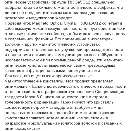
оптические устройстваФормула Tb3Ga5O12 специально
выбрана из-за ее сильного магнитооптического эффекта, что
делает ее предпочтительным материалом для создания
ротаторов и модуляторов Фарадея.
Подводя итог, Magneto Optical Crystal Tb3Ga5O12 сочетает в
себе высокую механическую прочность, точную ориентацию и
отличные оптические свойства, чтобы играть решающую роль
в современной фотонике.Его применение в изоляторах
волокна и других магнитооптических устройствах
подчеркивает его важность в улучшении производительности
и надежности оптических коммуникационных сетейБудь то в
исследовательской или промышленной среде, эти магнитно-
оптические кристаллы выделяются своим превосходным
качеством и функциональными преимуществами.
Для всех, кто ищет высокопроизводительные
магнитооптические кристаллы, этот продукт предлагает
оптимальный баланс долговечности, оптической прозрачности
и точного кристаллографического управления.Спецификация
твердости Моха 8.0, цветная консистенция и строгая
толерантность к ориентации гарантируют, что кристаллы
соответствуют строгим стандартам, требуемым для
передовых оптических технологий.эти магнитооптические
кристаллы являются незаменимыми компонентами в
разработке и эксплуатации изоляторов волокон и связанных
оптических систем.