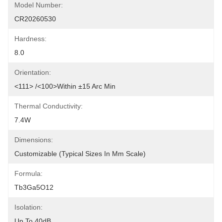
Model Number:
CR20260530
Hardness:
8.0
Orientation:
<111> /<100>within ±15 Arc Min
Thermal Conductivity:
7.4W
Dimensions:
Customizable (typical Sizes In Mm Scale)
Formula:
Tb3Ga5O12
Isolation:
Up To 40dB