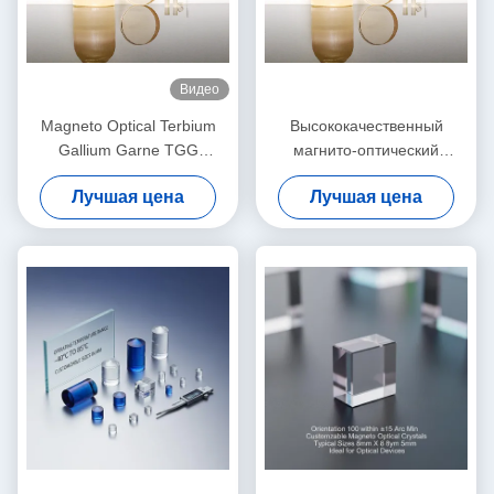
Видео
Magneto Optical Terbium
Высококачественный
Gallium Garne TGG
магнито-оптический
Однокристаллический
кристалл TGG TSAG,
Лучшая цена
Лучшая цена
галлиевый гранат тербия
для изоляторов и
ротаторов Фарадея,
передача 400 ‰ 1100 нм