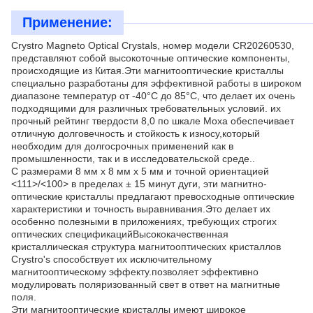
Применение:
Crystro Magneto Optical Crystals, номер модели CR20260530,
представляют собой высокоточные оптические компоненты,
происходящие из Китая.Эти магнитооптические кристаллы
специально разработаны для эффективной работы в широком
диапазоне температур от -40°C до 85°C, что делает их очень
подходящими для различных требовательных условий. их
прочный рейтинг твердости 8,0 по шкале Моха обеспечивает
отличную долговечность и стойкость к износу,который
необходим для долгосрочных применений как в
промышленности, так и в исследовательской среде..
С размерами 8 мм х 8 мм х 5 мм и точной ориентацией
<111>/<100> в пределах ± 15 минут дуги, эти магнитно-
оптические кристаллы предлагают превосходные оптические
характеристики и точность выравнивания.Это делает их
особенно полезными в приложениях, требующих строгих
оптических спецификацийВысококачественная
кристаллическая структура магнитооптических кристаллов
Crystro's способствует их исключительному
магнитооптическому эффекту.позволяет эффективно
модулировать поляризованный свет в ответ на магнитные
поля.
Эти магнитооптические кристаллы имеют широкое