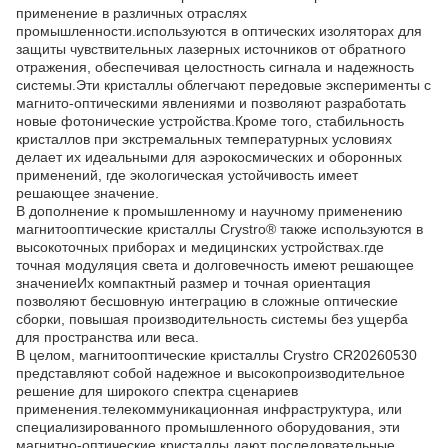
применение в различных отраслях
промышленности.используются в оптических изоляторах для
защиты чувствительных лазерных источников от обратного
отражения, обеспечивая целостность сигнала и надежность
системы.Эти кристаллы облегчают передовые эксперименты с
магнито-оптическими явлениями и позволяют разработать
новые фотонические устройства.Кроме того, стабильность
кристаллов при экстремальных температурных условиях
делает их идеальными для аэрокосмических и оборонных
применений, где экологическая устойчивость имеет
решающее значение.
В дополнение к промышленному и научному применению
магнитооптические кристаллы Crystro® также используются в
высокоточных приборах и медицинских устройствах.где
точная модуляция света и долговечность имеют решающее
значениеИх компактный размер и точная ориентация
позволяют бесшовную интеграцию в сложные оптические
сборки, повышая производительность системы без ущерба
для пространства или веса.
В целом, магнитооптические кристаллы Crystro CR20260530
представляют собой надежное и высокопроизводительное
решение для широкого спектра сценариев
применения.телекоммуникационная инфраструктура, или
специализированного промышленного оборудования, эти
магнитно-оптические кристаллы дают последовательные