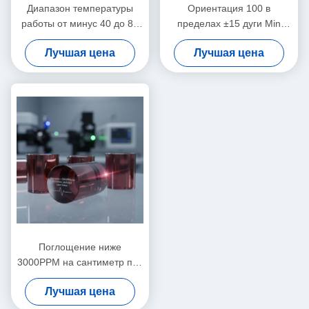
Диапазон температуры
Ориентация 100 в
работы от минус 40 до 85
пределах ±15 дуги Min
градусов по Цельсию
настраиваемые
Лучшая цена
Лучшая цена
магнитно-оптические
магнитооптические
кристаллы настраиваемые
кристаллы Типичные
типичные размеры в
размеры 8 мм х 8 мм х 5
миллиметровом масштабе
мм Идеально подходит для
для высокоточных
оптических устройств
приборов
Поглощение ниже
3000PPM на сантиметр при
1064 нанометрах
Лучшая цена
Магнетооптические
кристаллы с твердостью