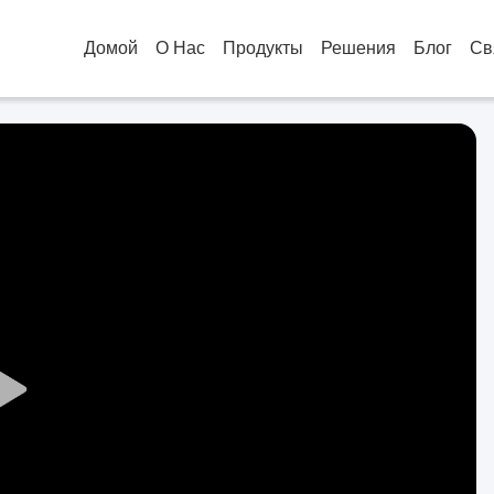
Домой
О Нас
Продукты
Решения
Блог
Св
Play
Video