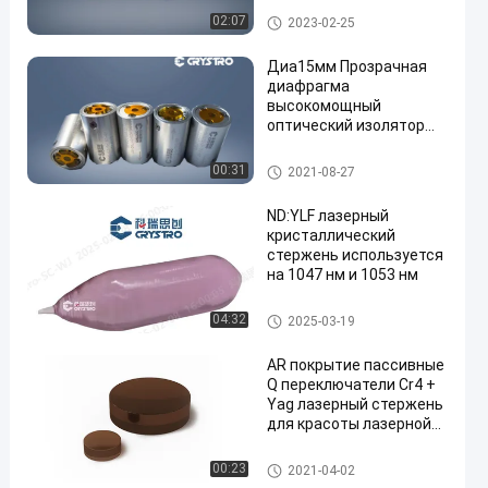
Магнитооптические кристалл
02:07
2023-02-25
ы
Диа15мм Прозрачная
диафрагма
высокомощный
оптический изолятор
en
Фарадея 1064 нм
Изолятор Фарадея
00:31
2021-08-27
ND:YLF лазерный
кристаллический
стержень используется
на 1047 нм и 1053 нм
Лазерные кристаллы
04:32
2025-03-19
AR покрытие пассивные
Q переключатели Cr4 +
Yag лазерный стержень
для красоты лазерной
машины
Лазерные кристаллы
00:23
2021-04-02