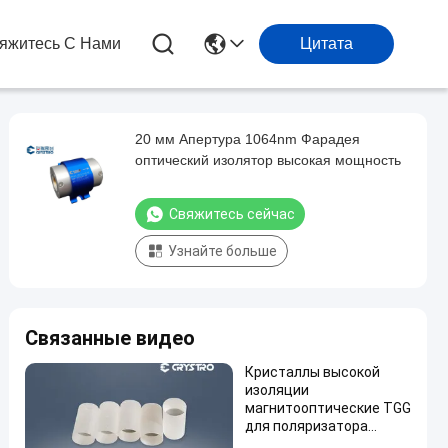
яжитесь С Нами
Цитата
20 мм Апертура 1064nm Фарадея
оптический изолятор высокая мощность
Свяжитесь сейчас
Узнайте больше
Связанные видео
Кристаллы высокой
изоляции
магнитооптические TGG
для поляризатора
Фарадея