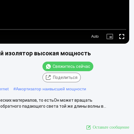
Auto
Picture-
Fullscre
in-
Picture
ий изолятор высокая мощность
Свяжитесь сейчас
Поделиться
ernet
#
Амортизатор наивысшей мощности
еских материалов, то естьОн может вращать
братного падающего света той же длины волны в...
Оставьте сообщение