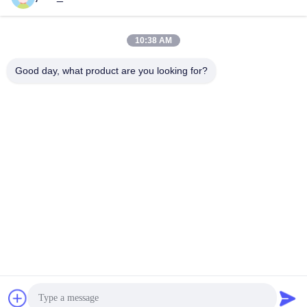
10:38 AM
Быстрый контакт
Good day, what product are you looking for?
Телефон
86-0551-63840886
Электронная почта
jane_wu@crystro.com
Адрес
№ 176, Юнер Роуд, Индустриальный парк Юньхай Роуд,
район Баохэ, город Хэфэй, провинция Аньхой
Политика конфиденциальности
|
Карта сайта
Китай хорошо. Качество Магнитооптические кристаллы
Доставщик. 2018-2025 ANHUI CRYSTRO CRYSTAL MATERIALS
Co., Ltd. Все. Все права защищены.