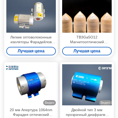
Легкие оптоволоконные
TB3Ga5O12
изоляторы Фарадейлов
Магнитооптический
магнитооптические
материал TGG
Лучшая цена
Лучшая цена
материалы Сертификация
Однокристаллический для
SGS
оптического изолятора
Видео
Видео
20 мм Апертура 1064nm
Двойной тип 3 мм
Фарадея оптический
прозрачный диафрагмы