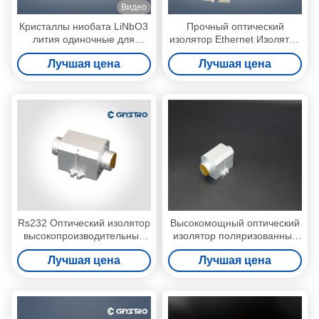
Видео
Кристаллы ниобата LiNbO3
Прочный оптический
лития одиночные для
изолятор Ethernet Изолятор
амортизаторов и
оптических волокон для
Лучшая цена
Лучшая цена
циркуляторов волокна
лазерных систем
оптически
Rs232 Оптический изолятор
Высокомощный оптический
высокопроизводительный
изолятор поляризованный
изолятор на заказ 1064 нм
световой лазерный диод
Лучшая цена
Лучшая цена
Поляризация зависимая
Малый размер точность