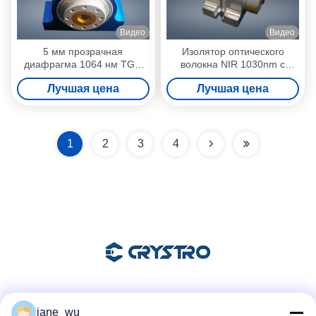
Видео
Видео
5 мм прозрачная
Изолятор оптического
диафрагма 1064 нм TGG
волокна NIR 1030nm с
свободный изолятор
диафрагмой 12 мм TGG
Лучшая цена
Лучшая цена
Фарадея с двойным
выходом окон
1
2
3
4
Социальные сети
jane_wu