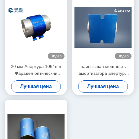
высокая стабильность
одно/многоступенчатый
изолятор
Видео
Видео
20 мм Апертура 1064nm
наивысшая мощность
Фарадея оптический
амортизатора апертуры
изолятор высокая
850nm Фарадея 12mm
Лучшая цена
Лучшая цена
мощность
оптически