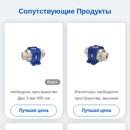
Сопутствующие Продукты
Видео
свободное пространство
Изоляторы свободного
Диа 3 мм 400 нм
пространства, высокие
индивидуальный изолятор
соотношения вымирания
Лучшая цена
Лучшая цена
Фарадея
TGG кристаллический
оптический изолятор,
низкая потеря вставки