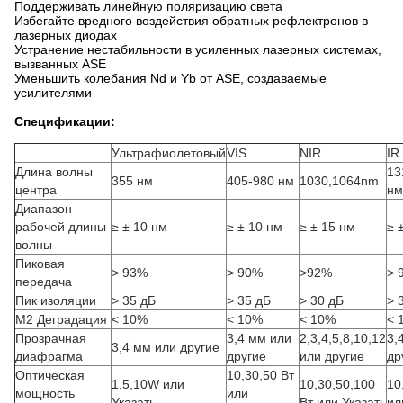
Поддерживать линейную поляризацию света
Избегайте вредного воздействия обратных рефлектронов в
лазерных диодах
Устранение нестабильности в усиленных лазерных системах,
вызванных ASE
Уменьшить колебания Nd и Yb от ASE, создаваемые
усилителями
Спецификации:
Ультрафиолетовый
VIS
NIR
IR
Длина волны
13
355 нм
405-980 нм
1030,1064nm
центра
нм
Диапазон
рабочей длины
≥ ± 10 нм
≥ ± 10 нм
≥ ± 15 нм
≥ 
волны
Пиковая
> 93%
> 90%
>92%
> 
передача
Пик изоляции
> 35 дБ
> 35 дБ
> 30 дБ
> 
M2 Деградация
< 10%
< 10%
< 10%
< 
Прозрачная
3,4 мм или
2,3,4,5,8,10,12
3,
3,4 мм или другие
диафрагма
другие
или другие
др
Оптическая
10,30,50 Вт
1,5,10W или
10,30,50,100
10
мощность
или
Указать
Вт или Указать
ил