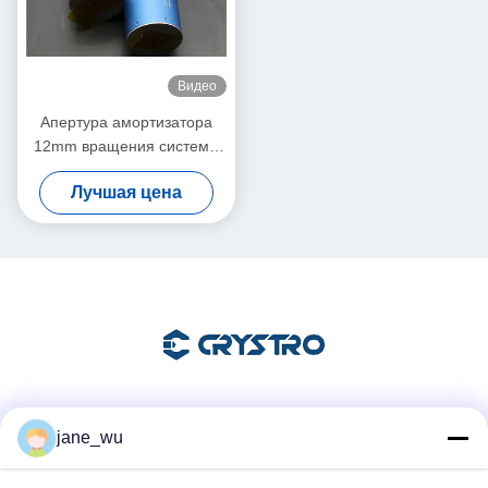
Видео
Апертура амортизатора
12mm вращения системы
Фарадея SGS ОКТЯБРЯ
Лучшая цена
Социальные сети
jane_wu