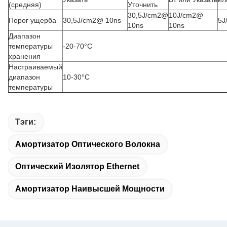
(средняя)
Уточнить
30,5J/cm2@
10J/cm2@
Порог ущерба
30,5J/cm2@ 10ns
5J
10ns
10ns
Диапазон
температуры
-20-70°C
хранения
Настраиваемый
диапазон
10-30°C
температуры
Тэги:
Амортизатор Оптического Волокна
Оптический Изолятор Ethernet
Амортизатор Наивысшей Мощности