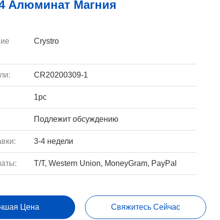
4 Алюминат Магния
ие
Crystro
ли:
CR20200309-1
1pc
Подлежит обсуждению
вки:
3-4 недели
аты:
T/T, Western Union, MoneyGram, PayPal
чшая Цена
Свяжитесь Сейчас