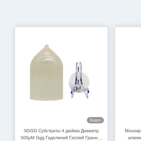
Видео
SGGG Субстраты 4 дюйма Диаметр
Монокр
500μM Ggg Гадолиний Галлий Граннет
алюми