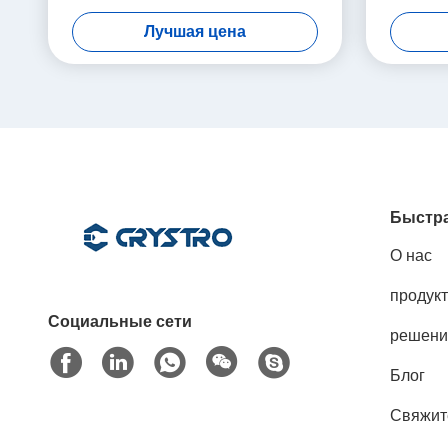
Субстраты
созда
Лучшая цена
сверхпро
гигантс
Быстра
О нас
продук
Социальные сети
решени
Блог
Свяжит