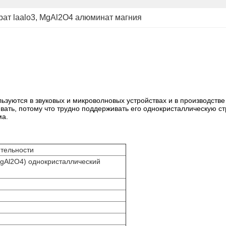
рат laalo3
, 
MgAl2O4 алюминат магния
зуются в звуковых и микроволновых устройствах и в производстве
вать, потому что трудно поддерживать его однокристаллическую ст
ма.
тельности
gAl2O4) однокристаллический