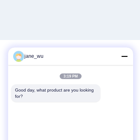
jane_wu
Быстрый контакт
3:19 PM
Телефон
86-0551-63840886
Good day, what product are you looking 
for?
Электронная почта
jane_wu@crystro.com
Адрес
№ 176, Юнер Роуд, Индустриальный парк
Юньхай Роуд, район Баохэ, город Хэфэй,
провинция Аньхой