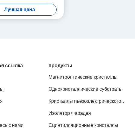
ния высокотемпературной
Лучшая цена
водимости и тонкой пленки с
ким магнитосопротивлением
я ссылка
продукты
Магнитооптические кристаллы
ты
Однокристаллические субстраты
я
Кристаллы пьезоэлектрического
эффекта
Изолятор Фарадея
есь с нами
Сцинтилляционные кристаллы