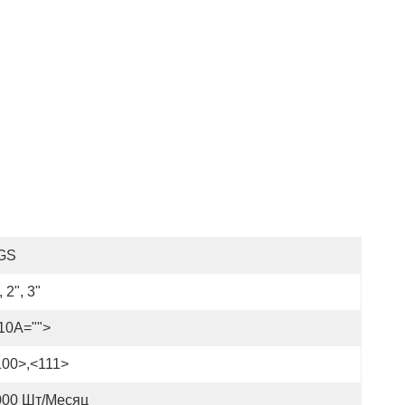
GS
, 2", 3"
10A="">
100>,<111>
000 Шт/месяц