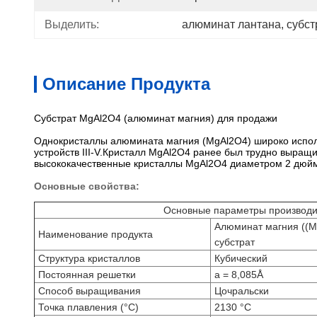
Выделить:
алюминат лантана
, 
субст
Описание Продукта
Субстрат MgAl2O4 (алюминат магния) для продажи
Однокристаллы алюмината магния (MgAl2O4) широко исполь
устройств III-V.Кристалл MgAl2O4 ранее был трудно выращи
высококачественные кристаллы MgAl2O4 диаметром 2 дюй
Основные свойства:
Основные параметры производи
Алюминат магния ((M
Наименование продукта
субстрат
Структура кристаллов
Кубический
Постоянная решетки
a = 8,085Å
Способ выращивания
Цочральски
Точка плавления (°C)
2130 °C