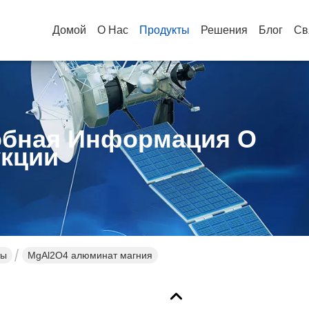
Домой
О Нас
Продукты
Решения
Блог
Св
бная Информация О
кции
ты
MgAl2O4 алюминат магния