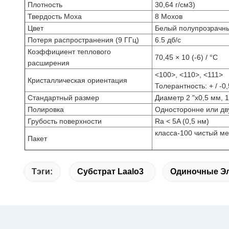
Плотность
30,64 г/см3)
Твердость Моха
8 Мохов
Цвет
Белый полупрозрачн
Потеря распространения (9 ГГц)
6.5 дб/с
Коэффициент теплового
70,45 × 10 (-6) / °C
расширения
<100>, <110>, <111>
Кристаллическая ориентация
Толерантность: + / -0
Стандартный размер
Диаметр 2 "х0,5 мм, 
Полировка
Односторонне или дв
Грубость поверхности
Ra < 5A (0,5 нм)
класса-100 чистый ме
Пакет
Тэги:
Субстрат Laalo3
Одиночные Э