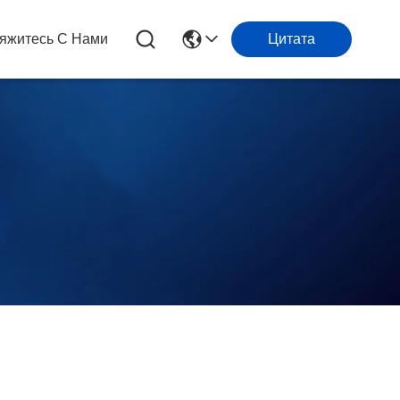
яжитесь С Нами
Цитата