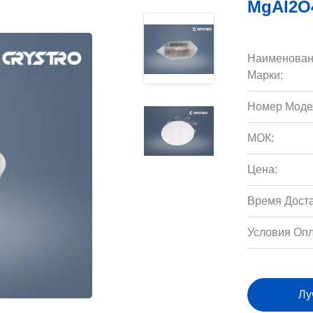
MgAl2O
Наименован
Марки:
Номер Моде
МОК:
Цена:
Время Доста
Условия Опл
Лу