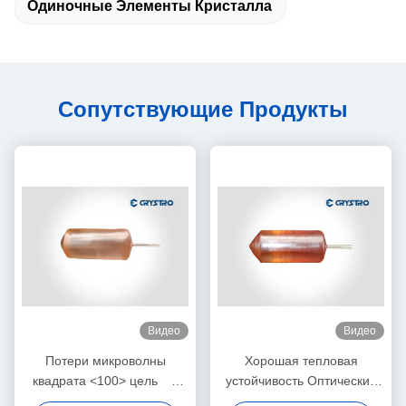
Одиночные Элементы Кристалла
Сопутствующие Продукты
Видео
Видео
Потери микроволны
Хорошая тепловая
квадрата <100> цель
устойчивость Оптический
Laalo3 алюмината лантана
субстрат