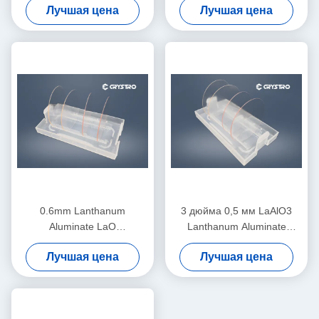
Лучшая цена
Лучшая цена
субстрата низкой оптически
однокристаллический LaO
0.6mm Lanthanum
3 дюйма 0,5 мм LaAlO3
Aluminate LaO
Lanthanum Aluminate
однокристаллическая
одиночные кристаллы
Лучшая цена
Лучшая цена
пластинка для электронных
Нерастворимый
устройств