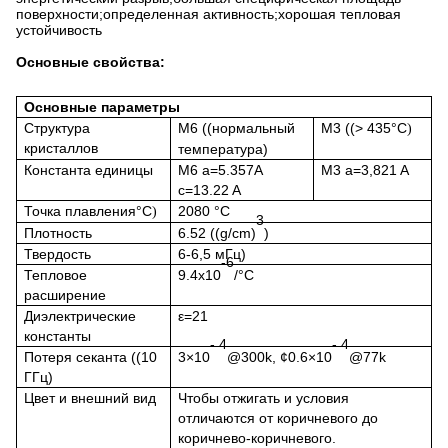
поверхности;определенная активность;хорошая тепловая
устойчивость
Основные свойства:
Основные параметры
Структура
M6 ((нормальный
M3 ((> 435°C
)
кристаллов
температура)
Константа единицы
M6 a=5.357A
M3 a=3,821 A
c=13.22 A
Точка плавления
°C
2080
°C
)
3
Плотность
6.52 ((g/cm)
)
Твердость
6-6,5 мГц)
-6
Тепловое
9.4х10
/°C
расширение
Диэлектрические
ε=21
константы
- 4
- 4
Потеря секанта ((10
3×10
@300k, ¢0.6×10
@77k
ГГц)
Цвет и внешний вид
Чтобы отжигать и условия
отличаются от коричневого до
коричнево-коричневого.