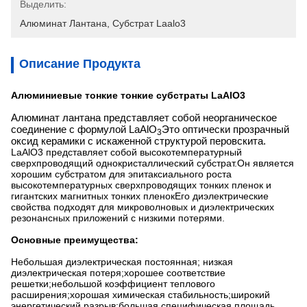
Выделить:
Алюминат Лантана
, 
Субстрат Laalo3
Описание Продукта
Алюминиевые тонкие тонкие субстраты LaAlO3
Алюминат лантана представляет собой неорганическое
соединение с формулой LaAlO
Это оптически прозрачный
3
оксид керамики с искаженной структурой перовскита.
LaAlO3 представляет собой высокотемпературный
сверхпроводящий однокристаллический субстрат.Он является
хорошим субстратом для эпитаксиального роста
высокотемпературных сверхпроводящих тонких пленок и
гигантских магнитных тонких пленокЕго диэлектрические
свойства подходят для микроволновых и диэлектрических
резонансных приложений с низкими потерями.
Основные преимущества:
Небольшая диэлектрическая постоянная; низкая
диэлектрическая потеря;хорошее соответствие
решетки;небольшой коэффициент теплового
расширения;хорошая химическая стабильность;широкий
энергетический разрыв;большая специфическая площадь