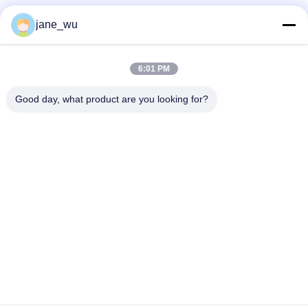
Социальные сети
jane_wu
6:01 PM
Быстрый контакт
Good day, what product are you looking for?
Телефон
86-0551-63840886
Электронная почта
jane_wu@crystro.com
Адрес
№ 176, Юнер Роуд, Индустриальный парк Юньхай Роуд,
район Баохэ, город Хэфэй, провинция Аньхой
Политика конфиденциальности
|
Карта сайта
Китай хорошо. Качество Магнитооптические кристаллы