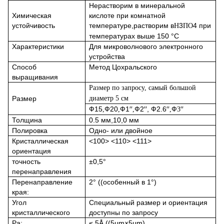
Нерастворим в минеральной
Химическая
кислоте при комнатной
устойчивость
температуре,растворим в
3
4 при
H
ПО
температурах выше 150 °C
Характеристики
Для микроволнового электронного
устройства
Способ
Метод Цохральского
выращивания
Размер по запросу, самый большой
Размер
диаметр 5 см
Ф15
Ф20
Ф1′′
Ф2′′,
Ф2.6′′
Ф
′′
,
,
,
,
3
Толщина
0.5 мм,10,0 мм
Полировка
Одно- или двойное
Кристаллическая
<100> <110> <111>
ориентация
точность
±0,5°
перенаправления
Перенаправление
2° ((особенный в 1°)
края:
Угол
Специальный размер и ориентация
кристаллического
доступны по запросу
Ра:
≤ 5Å ((5μm×5μm)