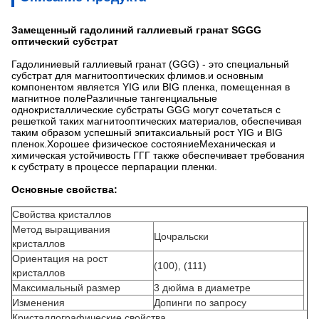
Замещенный гадолиний галлиевый гранат SGGG
оптический субстрат
Гадолиниевый галлиевый гранат (GGG) - это специальный
субстрат для магнитооптических флимов.и основным
компонентом является YIG или BIG пленка, помещенная в
магнитное полеРазличные тангенциальные
однокристаллические субстраты GGG могут сочетаться с
решеткой таких магнитооптических материалов, обеспечивая
таким образом успешный эпитаксиальный рост YIG и BIG
пленок.Хорошее физическое состояниеМеханическая и
химическая устойчивость ГГГ также обеспечивает требования
к субстрату в процессе перпарации пленки.
Основные свойства:
Свойства кристаллов
Метод выращивания
Цочральски
кристаллов
Ориентация на рост
(100), (111)
кристаллов
Максимальный размер
3 дюйма в диаметре
Изменения
Допинги по запросу
Кристаллографические свойства