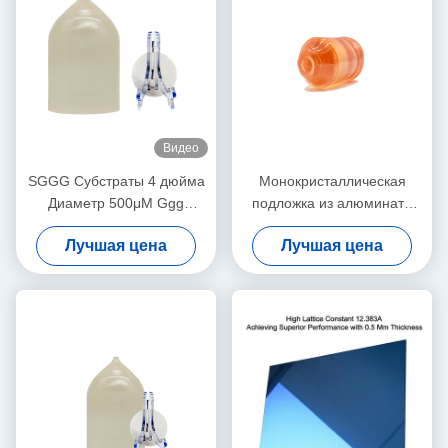
Видео
SGGG Субстраты 4 дюйма
Монокристаллическая
Диаметр 500μM Ggg
подложка из алюмината
Гадолиний Галлий Граннет
лантана LaAlO3 для
Лучшая цена
Лучшая цена
Субстраты
создания
высокотемпературной
сверхпроводимости и
тонкой пленки с гигантским
магнитосопротивлением