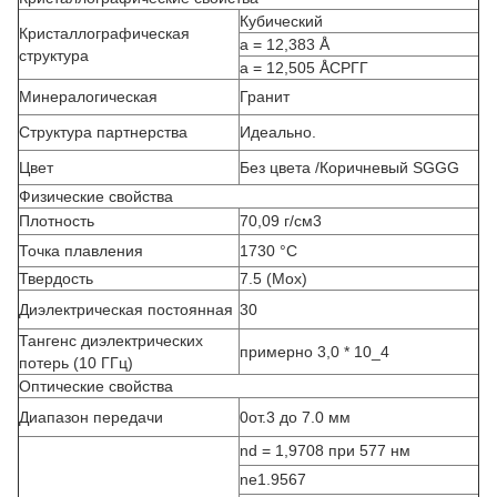
Кубический
Кристаллографическая
a = 12,383 Å
структура
a = 12,505 Å
СРГГ
Минералогическая
Гранит
Структура партнерства
Идеально.
Цвет
Без цвета /
Коричневый SGGG
Физические свойства
Плотность
70,09 г/см
3
Точка плавления
1730 °C
Твердость
7.5 (Мох)
Диэлектрическая постоянная
30
Тангенс диэлектрических
примерно 3,0 * 10
_4
потерь (10 ГГц)
Оптические свойства
Диапазон передачи
0от.3 до 7.0 мм
n
d
= 1,9708 при 577 нм
n
e
1.9567