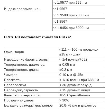
n
c
1.9577 при 625 нм
Индекс преломления:
n
e
1.9567
n
c
1.9500 при 2000 нм
n
e
1.9567
n
c
1.9454 при 5000 нм
CRYSTRO поставляет кристалл GGG с:
<111> <100> в пределах
Ориентация
±15 мин дуги
Извращение фронта волны
< 1/4 волны@632
Толерантность диаметра
± 0,05 мм
Толерантность длины
±0,2 мм
Чамфер
0.10 мм @ 45o
Плоскость
< 1/10 волны при 633 нм
Параллелизм
< 30 дуговых секунд
Перпендикулярность
< 15 дуговых минут
Качество поверхности
10/5 Скретч/Капать
Прозрачная дверь
> 90%
Большие размеры кристаллов
20,8-76 мм в диаметре