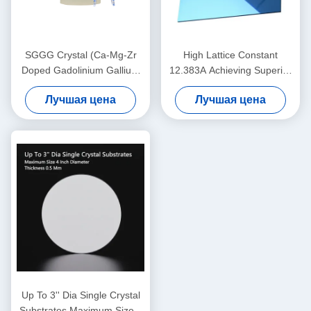
SGGG Crystal (Ca-Mg-Zr
High Lattice Constant
Doped Gadolinium Gallium
12.383A Achieving Superior
Garnet),
Performance with 0.5 Mm
Лучшая цена
Лучшая цена
профессиональный
Thickness
субстратный материал,
специально применяемый
для эпитаксиального роста
тонких пленок железного
граната висмута
Up To 3'' Dia Single Crystal
Substrates Maximum Size 4