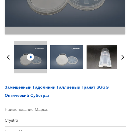
Замещенный Гадолиний Галлиевый Гранат SGGG
Оптический Субстрат
Наименование Марки:
Crystro