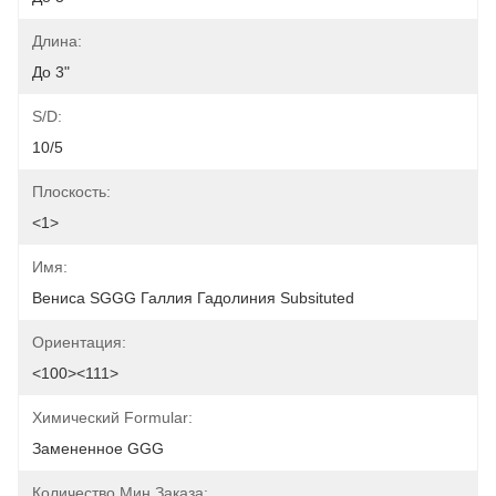
Длина:
До 3"
S/D:
10/5
Плоскость:
<1>
Имя:
Вениса SGGG Галлия Гадолиния Subsituted
Ориентация:
<100><111>
Химический Formular:
Замененное GGG
Количество Мин Заказа: