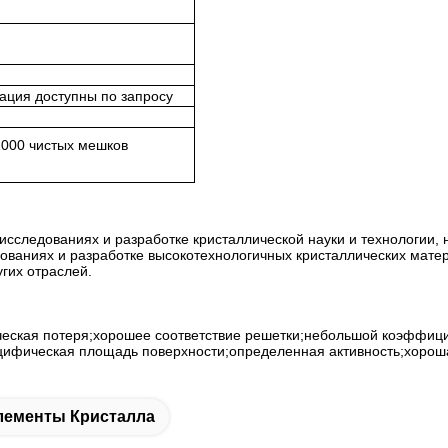
ация доступны по запросу
1000 чистых мешков
на исследованиях и разработке кристаллической науки и технологии,
ованиях и разработке высокотехнологичных кристаллических мате
гих отраслей.
ическая потеря;хорошее соответствие решетки;небольшой коэффиц
цифическая площадь поверхности;определенная активность;хороша
лементы Кристалла