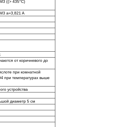
M3 ((> 435°C
)
M3 a=3,821 A
k
чаются от коричневого до
ислоте при комнатной
О
4 при температурах выше
ого устройства
ьшой диаметр 5 см