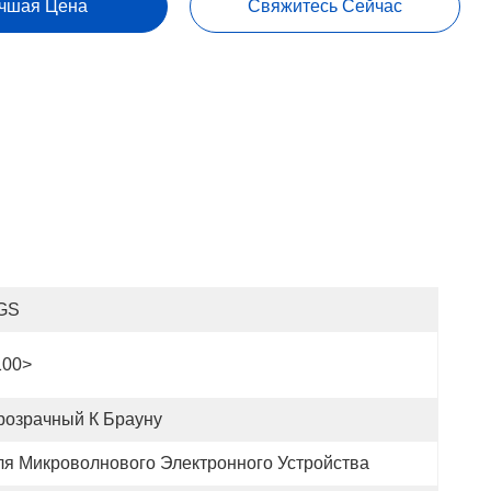
чшая Цена
Свяжитесь Сейчас
GS
100>
розрачный К Брауну
ля Микроволнового Электронного Устройства