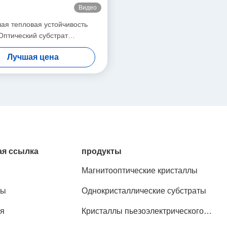
Видео
ая тепловая устойчивость
Оптический субстрат
нокристаллический LaO
Лучшая цена
я ссылка
продукты
Магнитооптические кристаллы
ты
Однокристаллические субстраты
я
Кристаллы пьезоэлектрического
эффекта