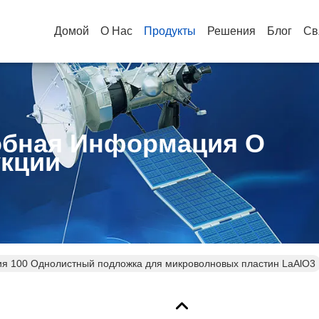
Домой
О Нас
Продукты
Решения
Блог
Св
бная Информация О
кции
я 100 Однолистный подложка для микроволновых пластин LaAlO3