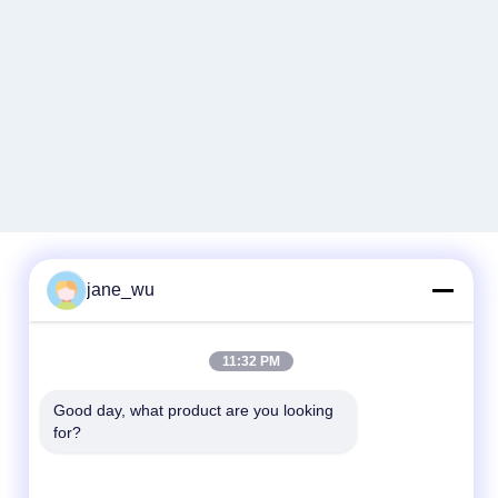
jane_wu
Быстрый контакт
11:32 PM
Телефон
86-0551-63840886
Good day, what product are you looking 
for?
Электронная почта
jane_wu@crystro.com