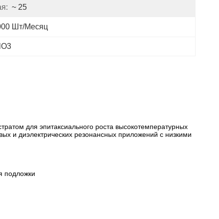
я:
~ 25
000 Шт/месяц
lO3
стратом для эпитаксиального роста высокотемпературных
овых и диэлектрических резонансных приложений с низкими
я подложки