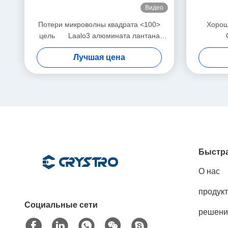
Видео
Потери микроволны квадрата <100>
Хорош
цель Laalo3 алюмината лантана
субстрата низкой оптически
од
Лучшая цена
Быстра
О нас
продук
Социальные сети
решени