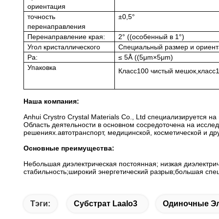
ориентация
точность
±0,5°
перенаправления
Перенаправление края:
2° ((особенный в 1°)
Угол кристаллического
Специальный размер и ориент
Ра:
≤ 5Å ((5μm×5μm)
Упаковка
Класс
100
чистый мешок,
класс
Наша компания:
Anhui Crystro Crystal Materials Co., Ltd специализируется 
Область деятельности в основном сосредоточена на исслед
решениях.автотранспорт, медицинской, косметической и дру
Основные преимущества:
Небольшая диэлектрическая постоянная; низкая диэлектр
стабильность;широкий энергетический разрыв;большая спе
Тэги:
Субстрат Laalo3
Одиночные Э