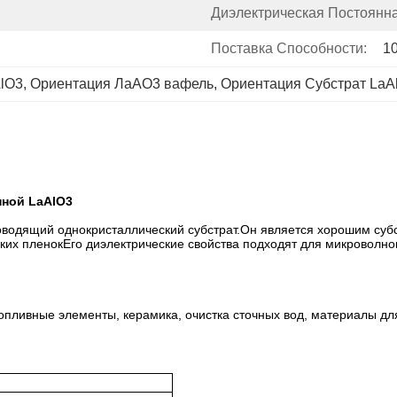
Диэлектрическая Постоянна
Поставка Способности:
1
lO3
, 
Ориентация ЛаАО3 вафель
, 
Ориентация Субстрат LaA
нной LaAlO3
водящий однокристаллический субстрат.Он является хорошим суб
нких пленокЕго диэлектрические свойства подходят для микроволн
опливные элементы, керамика, очистка сточных вод, материалы дл