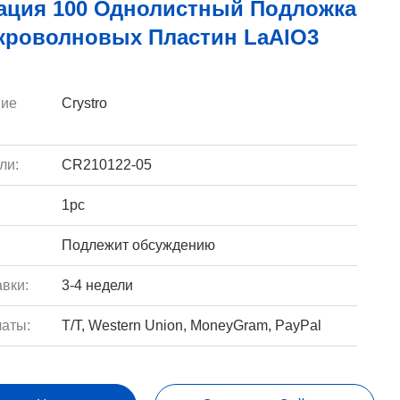
ация 100 Однолистный Подложка
кроволновых Пластин LaAlO3
ие
Crystro
ли:
CR210122-05
1pc
Подлежит обсуждению
вки:
3-4 недели
аты:
T/T, Western Union, MoneyGram, PayPal