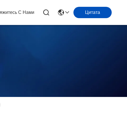
яжитесь С Нами
Цитата