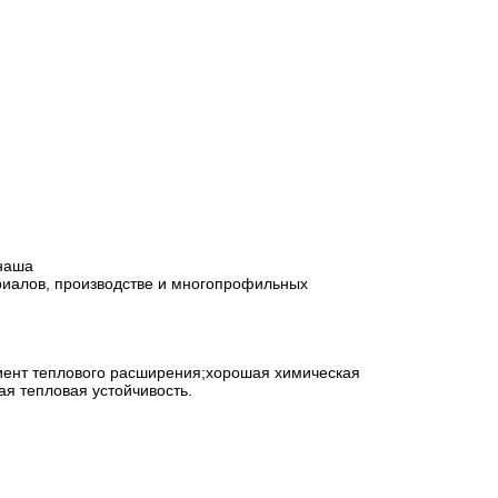
 наша
риалов, производстве и многопрофильных 
иент теплового расширения;хорошая химическая
я тепловая устойчивость.