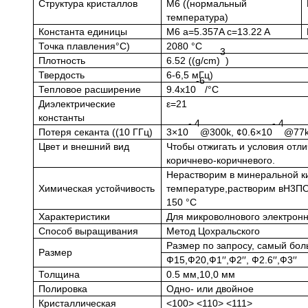
Структура кристаллов
M6 ((нормальный
температура)
Константа единицы
M6 a=5.357A c=13.22 A
Точка плавления
°C
)
2080
°C
3
Плотность
6.52 ((g/cm)
)
Твердость
6-6,5 мГц)
-6
Тепловое расширение
9.4х10
/°C
Диэлектрические
ε=21
константы
- 4
- 4
Потеря секанта ((10 ГГц)
3×10
@300k, ¢0.6×10
@77
Цвет и внешний вид
Чтобы отжигать и условия отли
коричнево-коричневого.
Нерастворим в минеральной к
Химическая устойчивость
температуре,растворим в
H
3
П
150 °C
Характеристики
Для микроволнового электронн
Способ выращивания
Метод Цохральского
Размер по запросу, самый бол
Размер
Ф15
,
Ф20
,
Ф1′′
,
Ф2′′,
Ф2.6′′
,
Ф
3
′′
Толщина
0.5 мм,10,0 мм
Полировка
Одно- или двойное
Кристаллическая
<100> <110> <111>