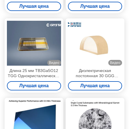
Однокристаллическая
галлиевого граната TGG
Лучшая цена
Лучшая цена
низкая абсорбция
кристалл
Видео
Видео
Длина 25 мм TB3Ga5O12
Диэлектрическая
TGG Однокристаллический
постоянная 30 GGG
для изолятора Фарадея
Кристально высокая
Лучшая цена
Лучшая цена
решетчатая постоянная
12.383A