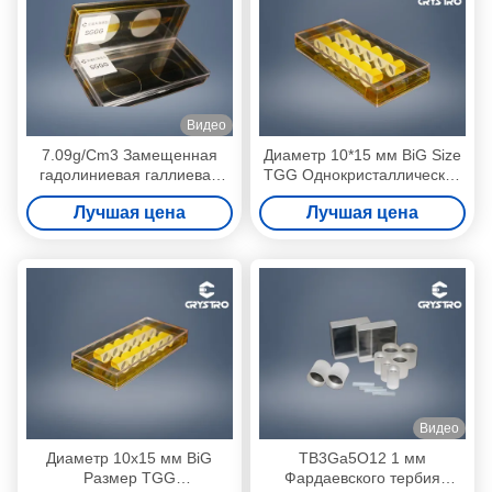
Видео
7.09g/Cm3 Замещенная
Диаметр 10*15 мм BiG Size
гадолиниевая галлиевая
TGG Однокристаллический
граната GSGG
низкопоглощающий
Лучшая цена
Лучшая цена
однокристаллическая
пластина
Видео
Диаметр 10x15 мм BiG
TB3Ga5O12 1 мм
Размер TGG
Фардаевского тербия