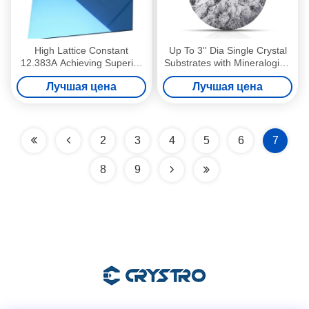
High Lattice Constant
Up To 3'' Dia Single Crystal
12.383A Achieving Superior
Substrates with Mineralogical
Performance with 0.5 Mm
Garnet 0.5 Mm Thickness
Лучшая цена
Лучшая цена
Thickness
2
3
4
5
6
7
8
9