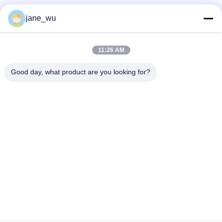
Социальные сети
jane_wu
11:26 AM
Быстрый контакт
Good day, what product are you looking for?
Телефон
86-0551-63840886
Электронная почта
jane_wu@crystro.com
Адрес
№ 176, Юнер Роуд, Индустриальный парк Юньхай Роуд,
район Баохэ, город Хэфэй, провинция Аньхой
Политика конфиденциальности
|
Карта сайта
Китай хорошо. Качество Магнитооптические кристаллы