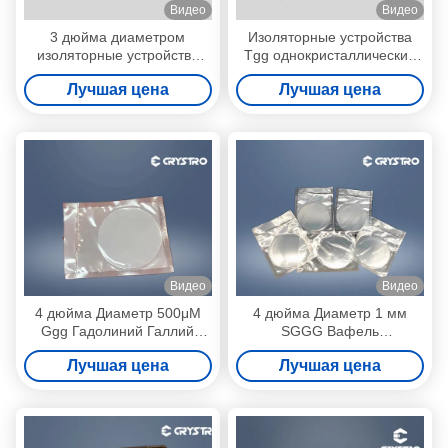
Видео
Видео
3 дюйма диаметром
Изоляторные устройства
изоляторные устройства
Tgg однокристаллический
Tgg одиночный кристалл
диаметр 3 дюйма
Лучшая цена
Лучшая цена
Видео
Видео
4 дюйма Диаметр 500μM
4 дюйма Диаметр 1 мм
Ggg Гадолиний Галлий
SGGG Вафель
Граннет субстраты
Замещенный Гадолиний
Лучшая цена
Лучшая цена
Галлий Граннет