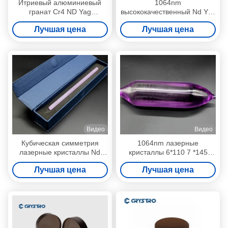
Итриевый алюминиевый
1064nm
гранат Cr4 ND Yag
высококачественный Nd Yag
Лазерный стержень,
штанги лазера штаног Nd
Лучшая цена
Лучшая цена
допированный хромом
YAG
Видео
Видео
Кубическая симметрия
1064nm лазерные
лазерные кристаллы Nd
кристаллы 6*110 7 *145
YAG лазерный стержень
8*165 8*185 Nd YAG
Лучшая цена
Лучшая цена
высокая теплопроводность
лазерный стержень