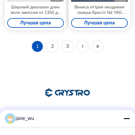
Широкий диапазон длин
Вениса иттрия неодимия
волн эмиссии от 1350 до
лазера Кристл Nd YAG
1600 нм в кристаллическом
наивысшей мощности
Лучшая цена
Лучшая цена
лазерном стержнем Cr4
алюминиевая
YAG для различных
применений
1
2
3
Социальные сети
jane_wu