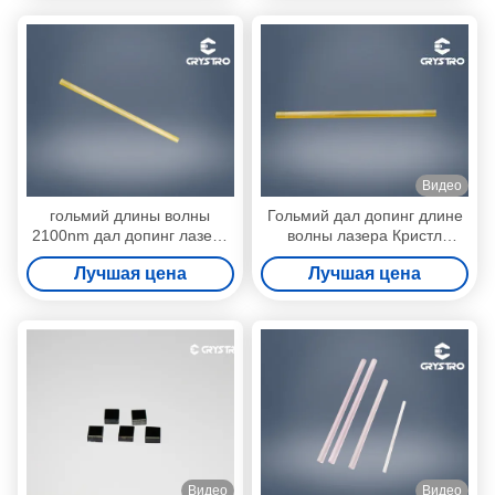
Видео
гольмий длины волны
Гольмий дал допинг длине
2100nm дал допинг лазеру
волны лазера Кристл
Кристл штанге
2100nm алюминиевой
Лучшая цена
Лучшая цена
алюминиевой венисы
венисы иттрия Ho YAG
иттрия Ho YAG
Видео
Видео