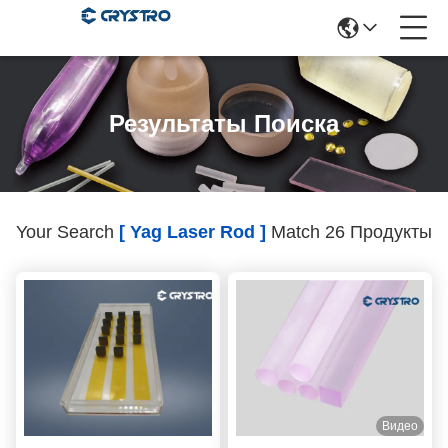
Результаты Поиска
Your Search
[ Yag Laser Rod ]
Match 26 Продукты
Видео