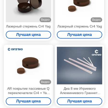
Видео
Видео
Лазерный стержень Cr4 Yag
Лазерный стержень Cr4 Yag
Лучшая цена
Лучшая цена
Видео
AR покрытие пассивные Q
Диа 8 мм Итриевого
переключатели Cr4 + Yag
Алюминиевого Граннета
лазерный стержень для
Лазерные Стержни Nd YAG
Лучшая цена
Лучшая цена
красоты лазерной машины
Однокристаллические