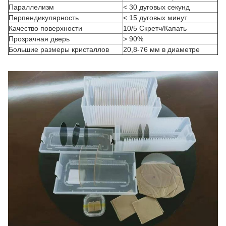
Параллелизм
< 30 дуговых секунд
Перпендикулярность
< 15 дуговых минут
Качество поверхности
10/5 Скретч/Капать
Прозрачная дверь
> 90%
Большие размеры кристаллов
20,8-76 мм в диаметре