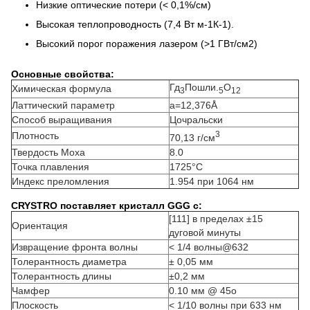
Низкие оптические потери (< 0,1%/см)
Высокая теплопроводность (7,4 Вт м-1К-1).
Высокий порог поражения лазером (>1 ГВт/см2)
Основные свойства:
Гд
Пошли.
О
Химическая формула
3
5
12
Латтический параметр
a=12,376Å
Способ выращивания
Цочральски
3
Плотность
70,13 г/см
Твердость Моха
8.0
Точка плавления
1725°С
Индекс преломления
1.954 при 1064 нм
CRYSTRO поставляет кристалл GGG с:
[111] в пределах ±15
Ориентация
дуговой минуты
Извращение фронта волны
< 1/4 волны@632
Толерантность диаметра
± 0,05 мм
Толерантность длины
±0,2 мм
Чамфер
0.10 мм @ 45o
Плоскость
< 1/10 волны при 633 нм