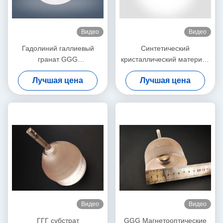
Видео
Видео
Гадолиний галлиевый
Синтетический
гранат GGG
кристаллический материал
однокристаллический
Магнетооптические
Лучшая цена
Лучшая цена
субстрат для YIG и BIG-
кристаллы Гадолиний
пленки
Галлий Гарнет GGG
Видео
Видео
ГГГ субстрат
GGG Магнетооптические