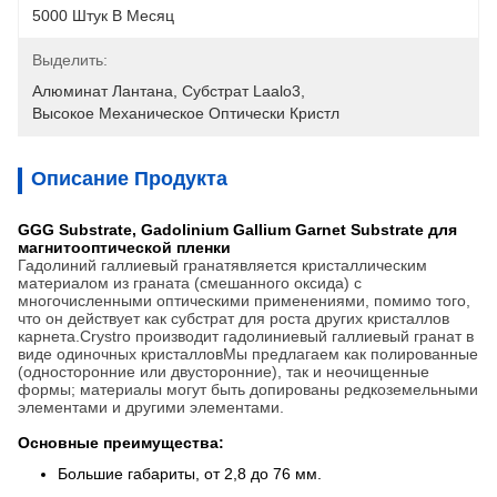
5000 Штук В Месяц
Выделить:
Алюминат Лантана
, 
Субстрат Laalo3
, 
Высокое Механическое Оптически Кристл
Описание Продукта
GGG Substrate, Gadolinium Gallium Garnet Substrate для
магнитооптической пленки
Гадолиний галлиевый гранат
является кристаллическим
материалом из граната (смешанного оксида) с
многочисленными оптическими применениями, помимо того,
что он действует как субстрат для роста других кристаллов
карнета.Crystro производит гадолиниевый галлиевый гранат в
виде одиночных кристалловМы предлагаем как полированные
(односторонние или двусторонние), так и неочищенные
формы; материалы могут быть допированы редкоземельными
элементами и другими элементами.
Основные преимущества:
Большие габариты, от 2,8 до 76 мм.