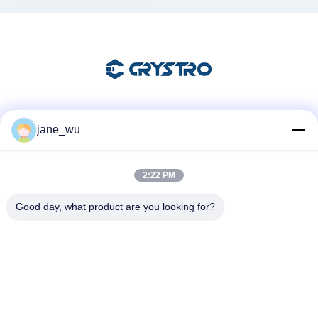
Социальные сети
jane_wu
2:22 PM
Быстрый контакт
Good day, what product are you looking for?
Телефон
86-0551-63840886
Электронная почта
jane_wu@crystro.com
Адрес