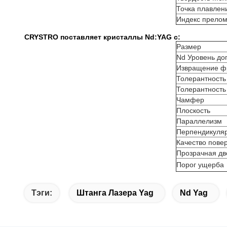
Точка плавлен
Индекс прело
CRYSTRO поставляет кристаллы Nd:YAG с:
Размер
Nd Уровень д
Извращение ф
Толерантность
Толерантность
Чамфер
Плоскость
Параллелизм
Перпендикуля
Качество пове
Прозрачная дв
Порог ущерба
Тэги:
Штанга Лазера Yag
Nd Yag