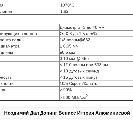
ия
1970°C
мления
1.82
Диаметр от 3 до 40 мм
опирующих веществ
От 0,3 до 1,5 atm%
ронта волны
1/8 волны@632
 диаметра
± 0,05 мм
 длины
±0,5 мм
0.10 мм @ 45o
< 1/10 волны при 633 нм
< 10 дуговых секунд
рность
< 15 дуговых минут
рхности
10/5 Скретч/Капать
ерь
> 90%
2
> 500 МВт/см
Неодимий Дал Допинг Венисе Иттрия Алюминиевой