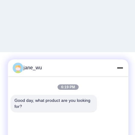
jane_wu
Быстрый контакт
6:19 PM
Телефон
86-0551-63840886
Good day, what product are you looking 
for?
Электронная почта
jane_wu@crystro.com
Адрес