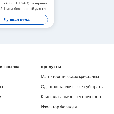
Tm:YAG (CTH:YAG) лазерный
 2,1 мкм безопасный для глаз,
фективный вспышка/диодный
Лучшая цена
насос
я ссылка
продукты
Магнитооптические кристаллы
ты
Однокристаллические субстраты
я
Кристаллы пьезоэлектрического
эффекта
Изолятор Фарадея