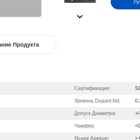
Лу
ние Продукта
Сертификация:
S
Уровень Dopant Nd:
0.
Допуск Диаметра:
+/
Чамфер:
<
Ясное Apeture:
>