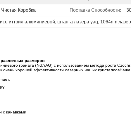
 Чистая Коробка
Поставка Способности:
3
нисе иттрия алюминиевой
, 
штанга лазера yag
, 
1064nm лазер
 различных размеров
иевого граната (Nd:YAG) с использованием метода роста Czochr
ит к очень хорошей эффективности лазерных наших кристалловНаша
чает:
d/Y
и с канавками