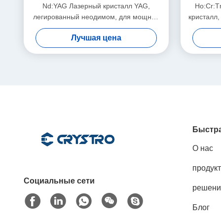
Nd:YAG Лазерный кристалл YAG,
Ho:Cr:
легированный неодимом, для мощных
кристалл,
твердотельных лазерных систем
высокоэф
Лучшая цена
Быстра
О нас
продук
Социальные сети
решени
Блог