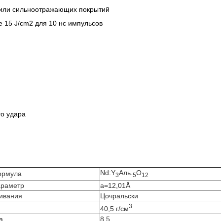
 или сильноотражающих покрытий
е 15 J/cm2 для 10 нс импульсов
го удара
Nd:Y
Аль.
О
ормула
3
5
12
араметр
a=12,01Å
ивания
Цочральски
3
40,5 г/см
а
8.5