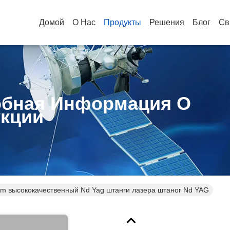
Домой
О Нас
Продукты
Решения
Блог
Св
бная Информация О
кции
m высококачественный Nd Yag штанги лазера штаног Nd YAG