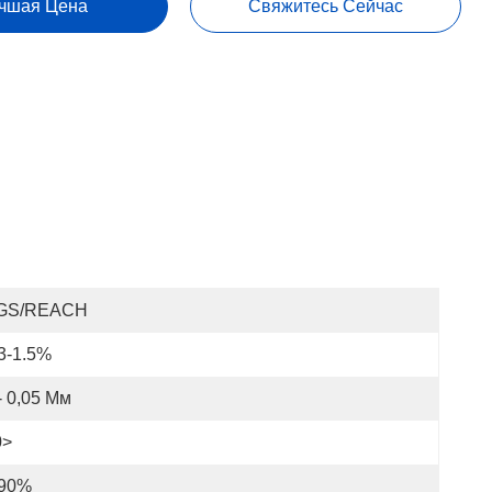
чшая Цена
Свяжитесь Сейчас
GS/REACH
3-1.5%
- 0,05 Мм
0>
 90%