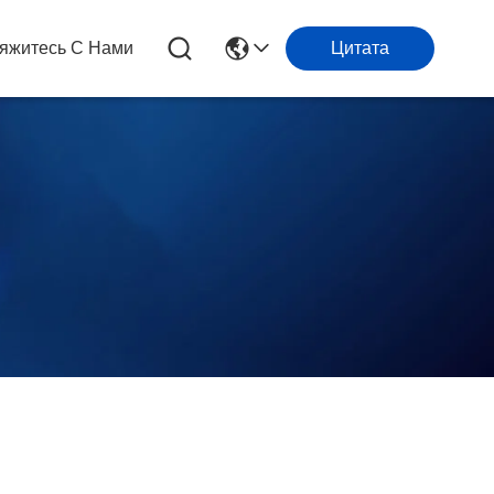
яжитесь С Нами
Цитата