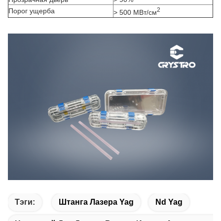
2
Порог ущерба
> 500 МВт/см
Тэги:
Штанга Лазера Yag
Nd Yag