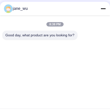
Социальные сети
jane_wu
8:38 PM
Быстрый контакт
Good day, what product are you looking for?
Телефон
86-0551-63840886
Электронная почта
jane_wu@crystro.com
Адрес
№ 176, Юнер Роуд, Индустриальный парк Юньхай Роуд,
район Баохэ, город Хэфэй, провинция Аньхой
Политика конфиденциальности
|
Карта сайта
Китай хорошо. Качество Магнитооптические кристаллы