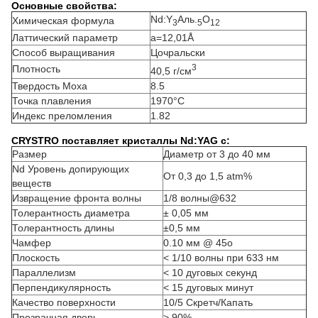
Основные свойства:
Nd:Y
Аль.
О
Химическая формула
3
5
12
Латтический параметр
a=12,01Å
Способ выращивания
Цочральски
3
Плотность
40,5 г/см
Твердость Моха
8.5
Точка плавления
1970°C
Индекс преломления
1.82
CRYSTRO поставляет кристаллы Nd:YAG с:
Размер
Диаметр от 3 до 40 мм
Nd Уровень допирующих
От 0,3 до 1,5 atm%
веществ
Извращение фронта волны
1/8 волны@632
Толерантность диаметра
± 0,05 мм
Толерантность длины
±0,5 мм
Чамфер
0.10 мм @ 45o
Плоскость
< 1/10 волны при 633 нм
Параллелизм
< 10 дуговых секунд
Перпендикулярность
< 15 дуговых минут
Качество поверхности
10/5 Скретч/Капать
Прозрачная дверь
> 90%