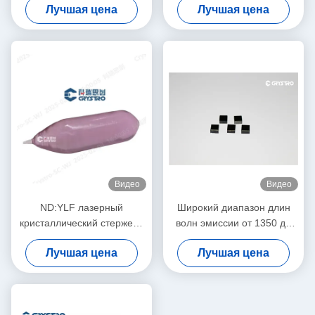
Лучшая цена
Лучшая цена
твердотельных лазерных
высокоэффективный
систем
вспышка/диодный насос
Видео
Видео
ND:YLF лазерный
Широкий диапазон длин
кристаллический стержень
волн эмиссии от 1350 до
используется на 1047 нм и
1600 нм в кристаллическом
Лучшая цена
Лучшая цена
1053 нм
лазерном стержнем Cr4
YAG для различных
применений