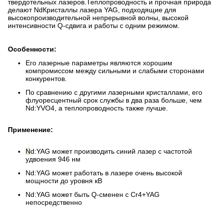
твердотельных лазеров.Теплопроводность и прочная природа
делают NdКристаллы лазера YAG, подходящие для
высокопроизводительной непрерывной волны, высокой
интенсивности Q-сдвига и работы с одним режимом.
Особенности:
Его лазерные параметры являются хорошим
компромиссом между сильными и слабыми сторонами
конкурентов.
По сравнению с другими лазерными кристаллами, его
флуоресцентный срок службы в два раза больше, чем
Nd:YVO4, а теплопроводность также лучше.
Применение:
N
d:YAG может производить синий лазер с частотой
удвоения 946 нм
Nd:YAG может работать в лазере очень высокой
мощности до уровня кВ
Nd:YAG может быть Q-сменен с Cr4+YAG
непосредственно