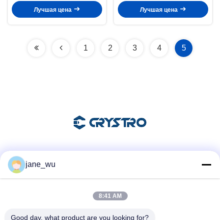
одноосевой
Лучшая цена
Лучшая цена
1
2
3
4
5
Социальные сети
jane_wu
8:41 AM
Быстрый контакт
Good day, what product are you looking for?