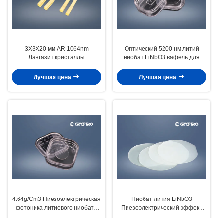
3X3X20 мм AR 1064nm
Оптический 5200 нм литий
Лангазит кристаллы
ниобат LiNbO3 вафель для
пьезоэлектрического эффекта
двойников частот
La3Ga5SiO14
Лучшая цена
Лучшая цена
4.64g/Cm3 Пиезоэлектрическая
Ниобат лития LiNbO3
фотоника литиевого ниобата
Пиезоэлектрический эффект
для оптических волноводов
кристаллы отрицательный