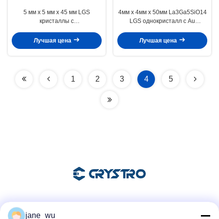
5 мм х 5 мм х 45 мм LGS
4мм х 4мм х 50мм La3Ga5SiO14
кристаллы с
LGS однокристалл с Au
пьезоэлектрическим эффектом
покрытием
с электродами
Лучшая цена
Лучшая цена
1
2
3
4
5
Социальные сети
jane_wu