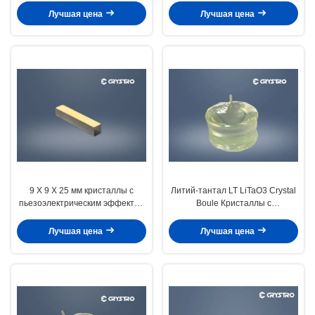
Лучшая цена
Лучшая цена
9 X 9 X 25 мм кристаллы с
Литий-тантал LT LiTaO3 Crystal
пьезоэлектрическим эффектом
Boule Кристаллы с
LiNbO3 для переключателя EO
пьезоэлектрическим эффектом
Q
Лучшая цена
Лучшая цена