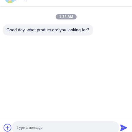
1:38 AM
Быстрый контакт
Good day, what product are you looking for?
Телефон
86-0551-63840886
Электронная почта
jane_wu@crystro.com
Адрес
№ 176, Юнер Роуд, Индустриальный парк Юньхай Роуд,
район Баохэ, город Хэфэй, провинция Аньхой
Политика конфиденциальности
|
Карта сайта
Китай хорошо. Качество Магнитооптические кристаллы
Доставщик. 2018-2026 ANHUI CRYSTRO CRYSTAL MATERIALS
Co., Ltd. Все. Все права защищены.