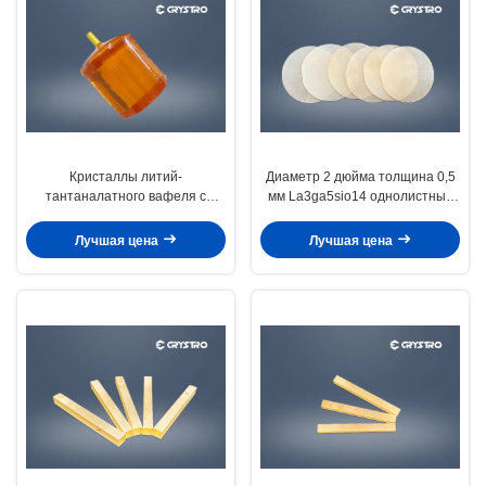
Кристаллы литий-
Диаметр 2 дюйма толщина 0,5
тантаналатного вафеля с
мм La3ga5sio14 однолистный
допированным Fe LiTaO3 для
лангазитный кристалл LGS
устройств E-O
субстрат
Лучшая цена
Лучшая цена