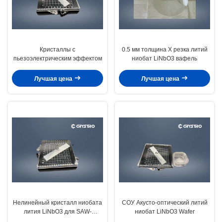
Кристаллы с
0.5 мм толщина X резка литий
пьезоэлектрическим эффектом
ниобат LiNbO3 вафель
Лучшая цена
Лучшая цена
Нелинейный кристалл ниобата
СОУ Акусто-оптический литий
лития LiNbO3 для SAW-
ниобат LiNbO3 Wafer
фильтра