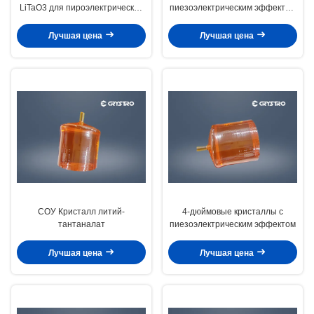
LiTaO3 для пироэлектрических
пиезоэлектрическим эффектом
датчиков
литий-татаналат оптического
класса Fe-допированный E-O
Лучшая цена
Лучшая цена
СОУ Кристалл литий-
4-дюймовые кристаллы с
тантаналат
пиезоэлектрическим эффектом
Лучшая цена
Лучшая цена