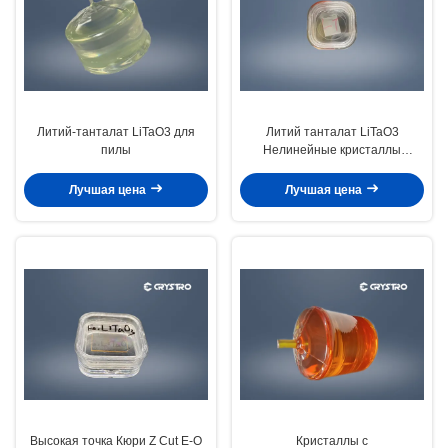
Литий-танталат LiTaO3 для
Литий танталат LiTaO3
пилы
Нелинейные кристаллы
пиезоэлектрического эффекта
оптического класса
Лучшая цена
Лучшая цена
Высокая точка Кюри Z Cut E-O
Кристаллы с