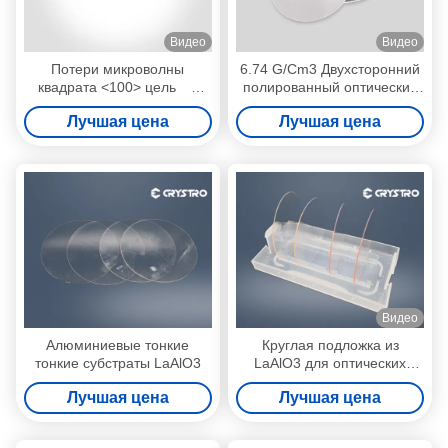
Видео
Видео
Потери микроволны
6.74 G/Cm3 Двухсторонний
квадрата <100> цель
полированный оптический
Laalo3 алюмината лантана
субстрат LSAT
Лучшая цена
Лучшая цена
субстрата низкой оптически
Видео
Алюминиевые тонкие
Круглая подложка из
тонкие субстраты LaAlO3
LaAlO3 для оптических
применений
Лучшая цена
Лучшая цена