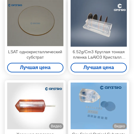
LSAT однокристаллический
6.52g/Cm3 Круглая тонкая
субстрат
пленка LaAlO3 Кристаллы
вафры Двухсторонняя
Лучшая цена
Лучшая цена
полировка
Видео
Видео