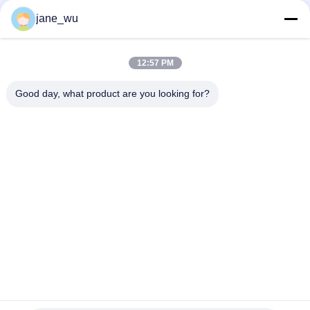
Социальные сети
jane_wu
12:57 PM
Быстрый контакт
Good day, what product are you looking for?
Телефон
86-0551-63840886
Электронная почта
jane_wu@crystro.com
Адрес
№ 176, Юнер Роуд, Индустриальный парк Юньхай Роуд,
район Баохэ, город Хэфэй, провинция Аньхой
Политика конфиденциальности
|
Карта сайта
Китай хорошо. Качество Магнитооптические кристаллы