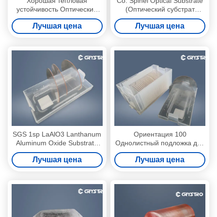
Хорошая тепловая
Co: Spinel Optical Substrate
устойчивость Оптический
(Оптический субстрат
субстрат
спинеля)
Лучшая цена
Лучшая цена
однокристаллический LaO
SGS 1sp LaAlO3 Lanthanum
Ориентация 100
Aluminum Oxide Substrate
Однолистный подложка для
Low Loss Микроволновая
микроволновых пластин
Лучшая цена
Лучшая цена
LaAlO3